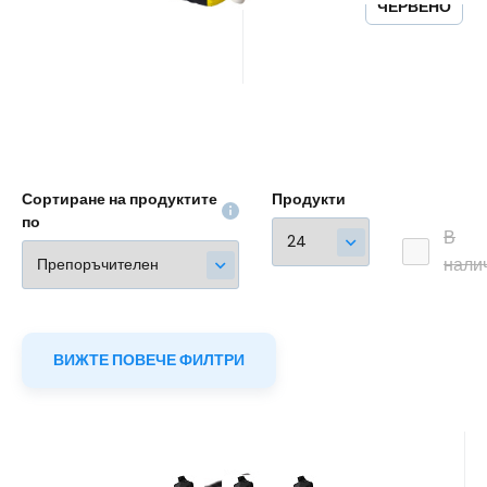
ЧЕРВЕНО
нежелезни | устойчиви на
замърсяване #
Сортиране на продуктите
Продукти
по
В
нали
ВИЖТЕ ПОВЕЧЕ ФИЛТРИ
Код:
TOP_PVS