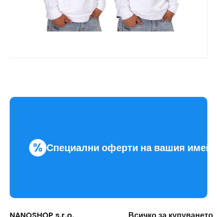
%
Специални оферти на вашия имей
NANOSHOP s.r.o.
Всичко за купуването