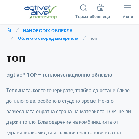
Търсене
Menu
NANOBODIX ОБЛЕКЛА
Облекло според материала
топ
топ
agtive® TOP - топлоизолационно облекло
Топлината, която генерирате, трябва да остане близо
до тялото ви, особено в студено време. Нежно
разчесаната обратна страна на материята TOP ще ви
държи топло. Благодарение на комбинацията от
здрави полиамидни и гъвкави еластанови влакна