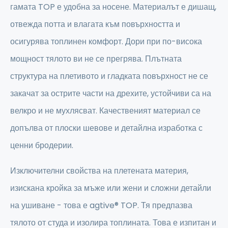
гамата TOP е удобна за носене. Материалът е дишащ,
отвежда потта и влагата към повърхността и
осигурява топлинен комфорт. Дори при по-висока
мощност тялото ви не се прегрява. Плътната
структура на плетивото и гладката повърхност не се
закачат за острите части на дрехите, устойчиви са на
велкро и не мухлясват. Качественият материал се
допълва от плоски шевове и детайлна изработка с
ценни бродерии.
Изключителни свойства на плетената материя,
изискана кройка за мъже или жени и сложни детайли
на ушиване - това е agtive® TOP. Тя предпазва
тялото от студа и изолира топлината. Това е изпитан и