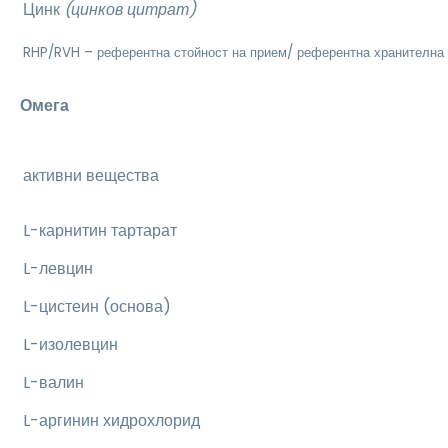
Цинк
(цинков цитрат)
RHP/RVH – референтна стойност на прием/ референтна хранителна 
Омега
активни вещества
L-карнитин тартарат
L-левцин
L-цистеин (основа)
L-изолевцин
L-валин
L-аргинин хидрохлорид