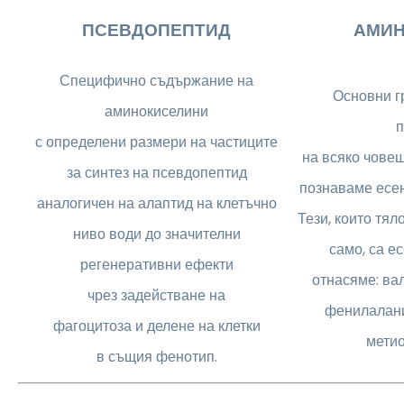
ПСЕВДОПЕПТИД
АМИН
Специфично съдържание на
Основни г
аминокиселини
п
с определени размери на частиците
на всяко чове
за синтез на псевдопептид
познаваме есе
аналогичен на алаптид на клетъчно
Тези, които тял
ниво води до значителни
само, са е
регенеративни ефекти
отнасяме: вал
чрез задействане на
фенилалани
фагоцитоза и делене на клетки
метио
в същия фенотип.