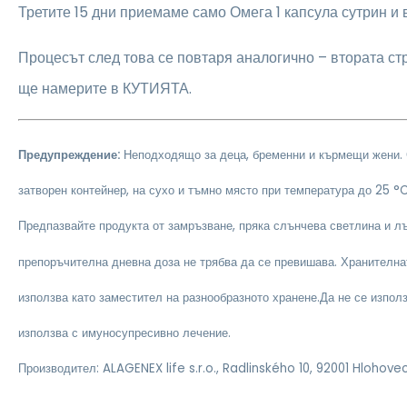
Третите 15 дни приемаме само Омега 1 капсула сутрин и 
Процесът след това се повтаря аналогично – втората стр
ще намерите в КУТИЯТА.
Предупреждение:
Неподходящо за деца, бременни и кърмещи жени.
затворен контейнер, на сухо и тъмно място при температура до 25 °C
Предпазвайте продукта от замръзване, пряка слънчева светлина и л
препоръчителна дневна доза не трябва да се превишава. Хранителна
използва като заместител на разнообразното хранене.Да не се изпол
използва с имуносупресивно лечение.
Производител: ALAGENEX life s.r.o., Radlinského 10, 92001 Hlohove