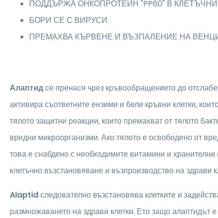
ПОДДЪРЖА ОНКОПРОТЕИН "PP60" В КЛЕТЪЧН
БОРИ СЕ С ВИРУСИ
ПРЕМАХВА КЪРВЕНЕ И ВЪЗПАЛЕНИЕ НА ВЕНЦ
Алаптид
се пренася чрез кръвообращението до отслабен
активира съответните ензими и бели кръвни клетки, коит
тялото защитни реакции, които премахват от тялото бакт
вредни микроорганизми. Ако тялото е освободено от вр
това е снабдено с необходимите витамини и хранителни
клетъчно възстановяване и възпроизводство на здрави к
Alaptid
следователно възстановява клетките и задейств
размножаването на здрави клетки. Ето защо алаптидът е