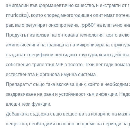
амигдалин във фармацевтично качество, и екстракти от
muricata), които според многогодишен опит имат потен
рак, като регулират онкопротеина „pp60“ на клетъчно ни
Продуктът използва патентована технология, която вклю
аминокиселини на границата на микронизирана структур
създават специфични пептидни структури, които действа
собствения трипептид MIF в тялото. Тези пептиди помага
естествената и органова имунна система.
Препаратът също така включва цинк, който е необходим 
заздравяване на рани и устойчивост към инфекции. Недо
влоши тези функции.
Добавката съдържа също вещества за изгаряне на мазни
вещества, необходими основно по време на периоди на