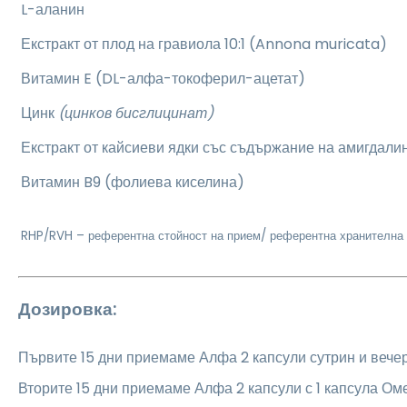
L-аланин
Екстракт от плод на гравиола 10:1 (Annona muricata)
Витамин E (DL-алфа-токоферил-ацетат)
Цинк
(цинков бисглицинат)
Екстракт от кайсиеви ядки със съдържание на амигдали
Витамин B9 (фолиева киселина)
RHP/RVH – референтна стойност на прием/ референтна хранителна 
Дозировка:
Първите 15 дни приемаме Алфа 2 капсули сутрин и вече
Вторите 15 дни приемаме Алфа 2 капсули с 1 капсула Оме