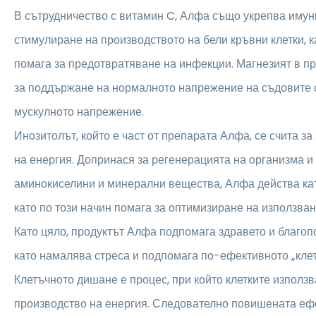
В сътрудничество с витамин C, Алфа също укрепва имун
стимулиране на производството на бели кръвни клетки, к
помага за предотвратяване на инфекции. Магнезият в п
за поддържане на нормалното напрежение на съдовите 
мускулното напрежение.
Инозитолът, който е част от препарата Алфа, се счита з
на енергия. Допринася за регенерацията на организма и
аминокиселини и минерални вещества, Алфа действа кат
като по този начин помага за оптимизиране на използван
Като цяло, продуктът Алфа подпомага здравето и благоп
като намалява стреса и подпомага по-ефективното „кле
Клетъчното дишане е процес, при който клетките използв
производство на енергия. Следователно повишената ефе