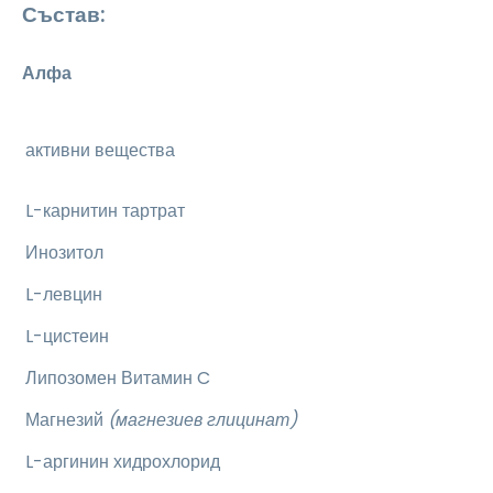
Състав:
Алфа
активни вещества
L-карнитин тартрат
Инозитол
L-левцин
L-цистеин
Липозомен Витамин C
Магнезий
(магнезиев глицинат)
L-аргинин хидрохлорид