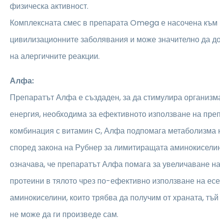
физическа активност.
Комплексната смес в препарата Omega е насочена към
цивилизационните заболявания и може значително да д
на алергичните реакции.
Алфа:
Препаратът Алфа е създаден, за да стимулира организм
енергия, необходима за ефективното използване на пре
комбинация с витамин C, Алфа подпомага метаболизма 
според закона на Рубнер за лимитиращата аминокиселин
означава, че препаратът Алфа помага за увеличаване н
протеини в тялото чрез по-ефективно използване на ес
аминокиселини, които трябва да получим от храната, тъ
не може да ги произведе сам.