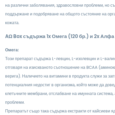
на различни заболявания, здравословни проблеми, но съ
поддържане и подобряване на общото състояние на орг
кожата.
AΩ Box съдържа 1x Омега (120 бр.) и 2x Алфа 
Омега:
Този препарат съдържа L-левцин, L-изолевцин и L-валин
отговаря на изискваното съотношение на BCAA (аминок
верига). Наличието на витамини в продукта служи за за
потенциалния недостиг в организма, който може да дове
клетъчните мембрани, отслабване на имунната система,
проблеми.
Препаратът също така съдържа екстракти от кайсиеви я