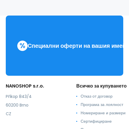
%
Специални оферти на вашия имей
NANOSHOP s.r.o.
Всичко за купуването
Отказ от договор
Příkop 843/4
Програма за лоялност
60200 Brno
Номериране и размери
CZ
Сертифициране