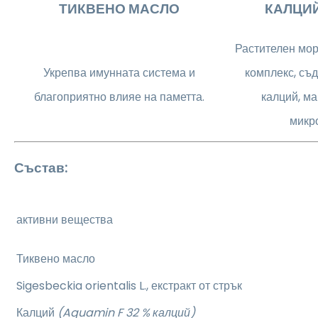
ТИКВЕНО МАСЛО
КАЛЦИЙ
Растителен мо
Укрепва имунната система и
комплекс, съ
благоприятно влияе на паметта.
калций, ма
микр
Състав:
активни вещества
Тиквено масло
Sigesbeckia orientalis L., екстракт от стрък
Калций
(Aquamin F 32 % калций)