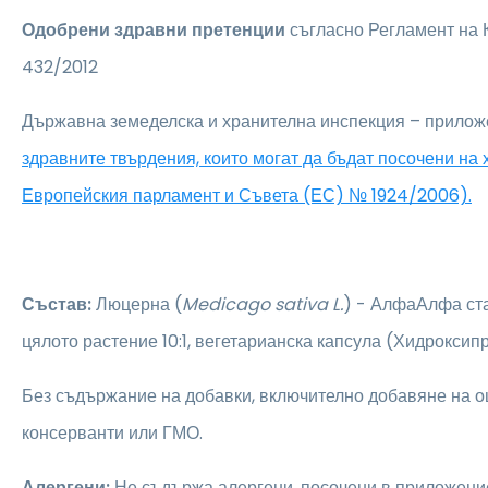
Одобрени здравни претенции
съгласно Регламент на
432/2012
Държавна земеделска и хранителна инспекция – прилож
здравните твърдения, които могат да бъдат посочени на
Европейския парламент и Съвета (ЕС) № 1924/2006).
Състав:
Люцерна (
Medicago sativa L.
) - АлфаАлфа ста
цялото растение 10:1, вегетарианска капсула (Хидроксип
Без съдържание на добавки, включително добавяне на оц
консерванти или ГМО.
Алергени:
Не съдържа алергени, посочени в приложени