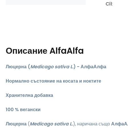
Cíl:
Описание
AlfaAlfa
Люцерна (
Medicago sativa L.
) - АлфаАлфа
Нормално състояние на косата и ноктите
Хранителна добавка
​100 % вегански
Люцерна
(
Medicago sativa L.
),
наричана също
АлфаА