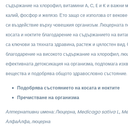
съдържание на хлорофил, витамини A, C, E и K и важни 
калий, фосфор и желязо. Ето защо се използва от веков
си въздействие върху човешкия организъм. Люцерната п
косата и ноктите благодарение на съдържанието на вита
са ключови за тяхната здравина, растеж и цялостен вид. 
благодарение на високото съдържание на хлорофил, лю
ефективната детоксикация на организма, подпомага изхв
вещества и подобрява общото здравословно състояние.
Подобрява състоянието на косата и ноктите
Пречистване на организма
Алтернативни имена: Люцерна, Medicago sativa L., Med
АлфаАлфа, люцерна