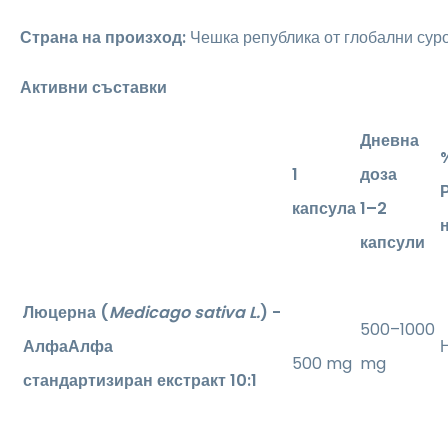
Страна на произход:
Чешка република от глобални сур
Активни съставки
Дневна
1
доза
капсула
1–2
капсули
Люцерна (
Medicago sativa L.
) -
500–1000
АлфаАлфа
500 mg
mg
стандартизиран екстракт 10:1