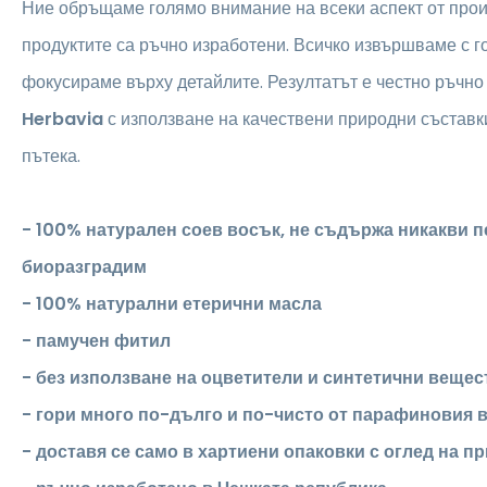
Ние обръщаме голямо внимание на всеки аспект от прои
продуктите са ръчно изработени. Всичко извършваме с г
фокусираме върху детайлите. Резултатът е честно ръчн
Herbavia
с използване на качествени природни съставки
пътека.
- 100% натурален соев восък, не съдържа никакви п
биоразградим
- 100% натурални етерични масла
- памучен фитил
- без използване на оцветители и синтетични вещес
- гори много по-дълго и по-чисто от парафиновия 
- доставя се само в хартиени опаковки с оглед на п