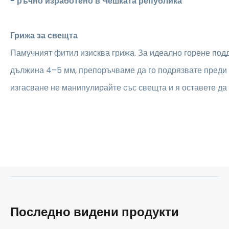
- ръчно изработено в Чешката република
Грижа за свещта
Памучният фитил изисква грижа. За идеално горене под
дължина 4–5 мм, препоръчваме да го подрязвате преди 
изгасване не манипулирайте със свещта и я оставете да 
Последно видени продукти