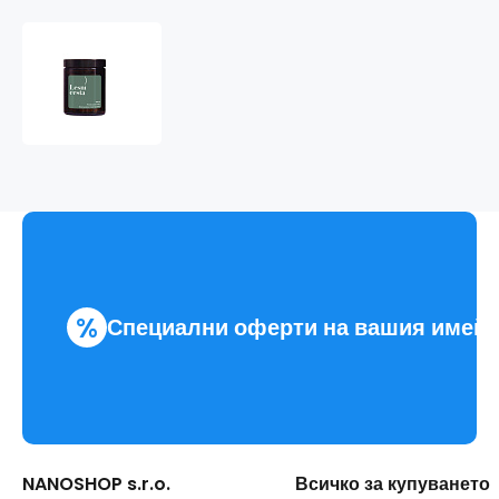
Herbavia
Sojová
svíčka
-
LESNÍ
CESTA
-
180
ml
%
Специални оферти на вашия имей
NANOSHOP s.r.o.
Всичко за купуването