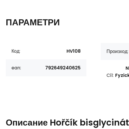
ПАРАМЕТРИ
Код:
HV108
Произход:
ean:
792649240625
N
Cíl:
Fyzic
Описание
Hořčík bisglycinát