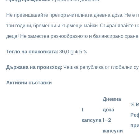
Не превишавайте препоръчителната дневна доза. Не е 
три години, бременни и кърмещи майки. Съхранявайте на
деца! Не замества разнообразното и балансирано хране
Тегло на опаковката:
36,0 g ± 5 %
Държава на произход:
Чешка република от глобални с
Активни съставки
Дневна
% 
1
доза
Реф
капсула
1–2
пр
капсули