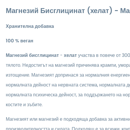
Магнезий Бисглицинат (хелат) - М
Хранителна добавка
100 % веган
Магнезий
бисглицинат
-
хелат
участва в повече от 30
тялото. Недостигът на магнезий причинява крампи, умор
изтощение. Магнезият допринася за нормалния енергие
нормалната дейност на нервната система, нормалната де
нормалната психическа дейност, за поддържането на но
костите и зъбите.
Магнезият или магнезий е подходяща добавка за активни
производителността и силата. Подходящ е за всички, кои