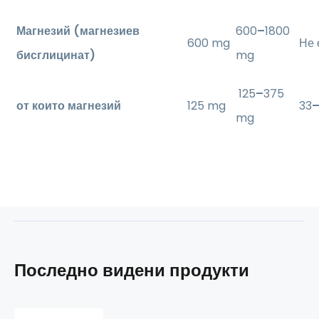
Магнезий (магнезиев
600
–
1800
600 mg
Не 
бисглицинат)
mg
125
–
375
от които магнезий
125 mg
33
mg
Последно видени продукти