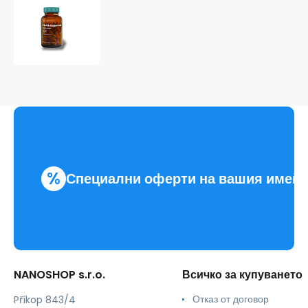
Hořčík
bisglycinát
%
Специални оферти на вашия имей
NANOSHOP s.r.o.
Всичко за купуването
Отказ от договор
Příkop 843/4