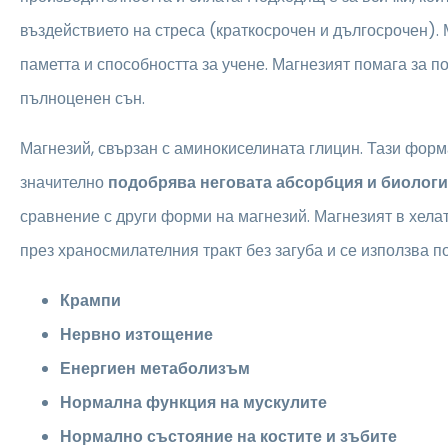
въздействието на стреса (краткосрочен и дългосрочен).
паметта и способността за учене. Магнезият помага за п
пълноценен сън.
Магнезий, свързан с аминокиселината глицин. Тази форм
значително
подобрява неговата абсорбция и биолог
сравнение с други форми на магнезий. Магнезият в хел
през храносмилателния тракт без загуба и се използва 
Крампи
Нервно изтощение
Енергиен метаболизъм
Нормална функция на мускулите
Нормално състояние на костите и зъбите