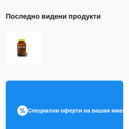
Последно видени продукти
Koenzym
Q10
-
vitamín
E
[FORTE]
%
Специални оферти на вашия имей