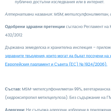
публично достъпни изследвания или в интернет.
Алтернативни названия: MSM,
метилсулфонилметан, с
Одобрени здравни претенции
съгласно Регламент на
432/2012
Държавна земеделска и хранителна инспекция – прилож
здравните твърдения, които могат да бъдат посочени на
Европейския парламент и Съвета (ЕС) № 1924/2006).
Състав:
MSM-метилсулфонилметан 99%, вегетарианска 
(хидроксипропил метилцелулоза). Без съдържание на Г
Алергени:
Не съдържа алергени, изброени в приложени