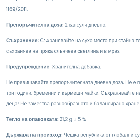
1169/2011.
Препоръчителна доза:
2 капсули дневно.
Съхранение:
Съхранявайте на сухо място при стайна те
съхранява на пряка слънчева светлина и в мраз.
Предупреждение:
Хранителна добавка.
Не превишавайте препоръчителната дневна доза. Не е 
три години, бременни и кърмещи майки. Съхранявайте на
деца! Не замества разнообразното и балансирано хране
Тегло на опаковката:
31,2 g ± 5 %
Държава на произход:
Чешка република от глобални с