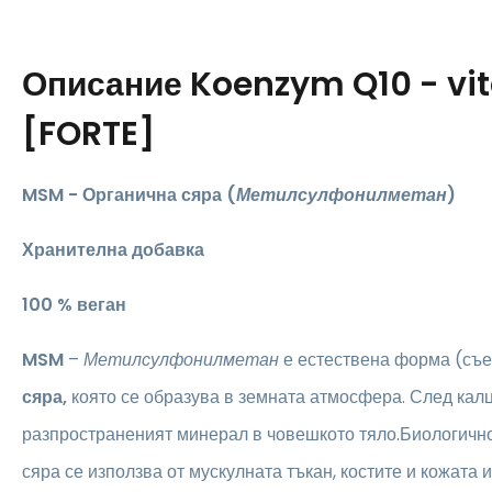
Описание
Koenzym Q10 - vi
[FORTE]
MSM - Органична сяра (
Метилсулфонилметан
)
Хранителна добавка
100 % веган
MSM
–
Метилсулфонилметан
е естествена форма (съ
сяра,
която
се образува в земната атмосфера. След калц
разпространеният минерал в човешкото тяло.Биологично
сяра се използва от мускулната тъкан, костите и кожата и