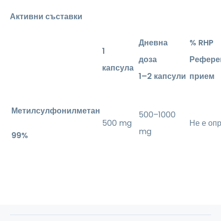
Активни съставки
Дневна
% RHP
1
доза
Референ
капсула
1–2 капсули
прием
Метилсулфонилметан
500–1000
500 mg
Не е оп
mg
99%