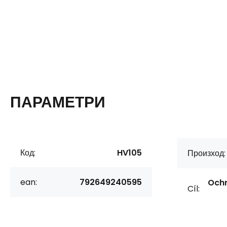
ПАРАМЕТРИ
Код:
HV105
Произход:
ean:
792649240595
Ochr
Cíl: