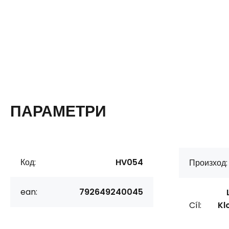
ПАРАМЕТРИ
Код:
HV054
Произход:
ean:
792649240045
Cíl:
Kl