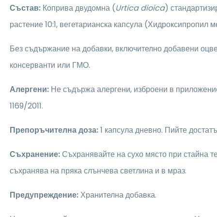
Състав:
Коприва двудомна (
Urtica dioica
) стандартизи
растение 10:1, вегетарианска капсула (Хидроксипропил м
Без съдържание на добавки, включително добавени оцве
консерванти или ГМО.
Алергени:
Не съдържа алергени, изброени в приложени
1169/2011.
Препоръчителна доза:
1 капсула дневно. Пийте достатъ
Съхранение:
Съхранявайте на сухо място при стайна те
съхранява на пряка слънчева светлина и в мраз.
Предупреждение:
Хранителна добавка.