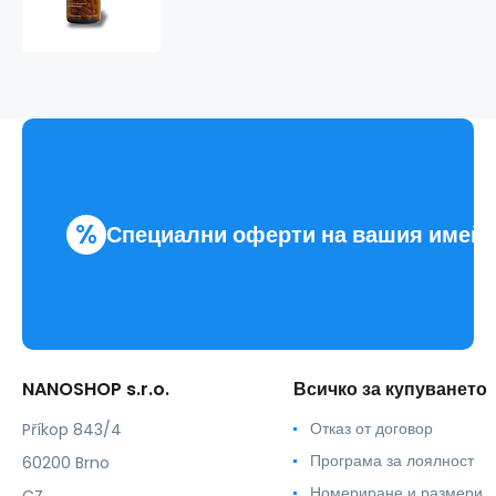
dvoudomá
%
Специални оферти на вашия имей
NANOSHOP s.r.o.
Всичко за купуването
Отказ от договор
Příkop 843/4
Програма за лоялност
60200 Brno
Номериране и размери