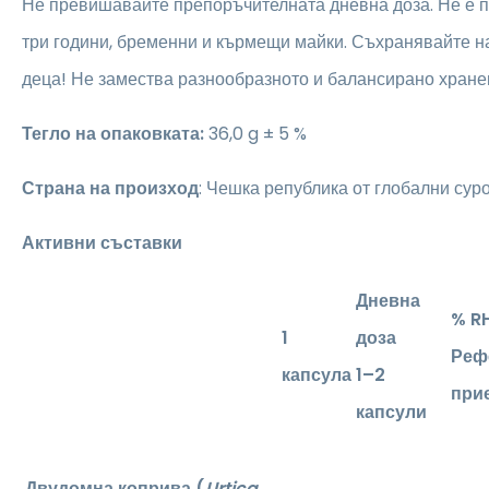
Не превишавайте препоръчителната дневна доза. Не е 
три години, бременни и кърмещи майки. Съхранявайте на
деца! Не замества разнообразното и балансирано хране
Тегло на опаковката:
36,0 g ± 5 %
Страна на произход
: Чешка република от глобални сур
Активни съставки
Дневна
% R
1
доза
Реф
капсула
1–2
при
капсули
Двудомна коприва (
Urtica