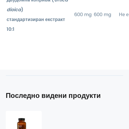
dioica
)
600 mg
600 mg
Не е
стандартизиран екстракт
10:1
Последно видени продукти
Kopřiva