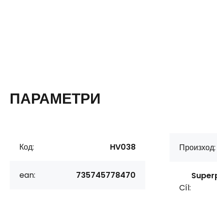
ПАРАМЕТРИ
Код:
HV038
Произход:
ean:
735745778470
Superp
Cíl: