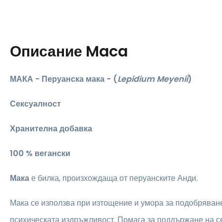
Описание
Maca
МАКА - Перуанска мака - (
Lepidium Meyenii
)
Сексуалност
Хранителна добавка
100 % вегански
Мака
е билка, произхождаща от перуанските Анди.
Мака се използва при изтощение и умора за подобряван
психическата издръжливост. Помага за поддържане на с