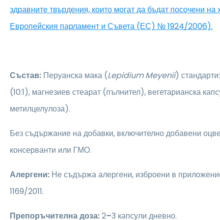
здравните твърдения, които могат да бъдат посочени на
Европейския парламент и Съвета (ЕС) № 1924/2006).
Състав:
Перуанска мака (
Lepidium Meyenii
) стандарти
(10:1), магнезиев стеарат (пълнител), вегетарианска ка
метилцелулоза).
Без съдържание на добавки, включително добавени оцве
консерванти или ГМО.
Алергени:
Не съдържа алергени, изброени в приложени
1169/2011.
Препоръчителна доза:
2
–
3 капсули дневно.