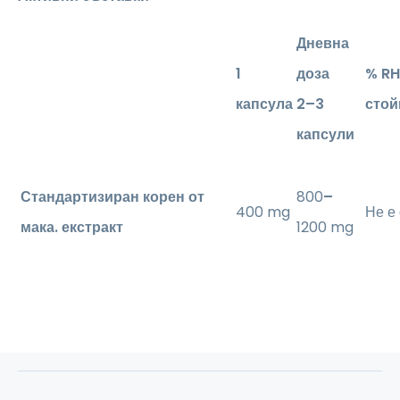
Дневна
1
доза
% RH
капсула
2–3
стой
капсули
Стандартизиран корен от
800
–
400 mg
Не е
мака. екстракт
1200 mg