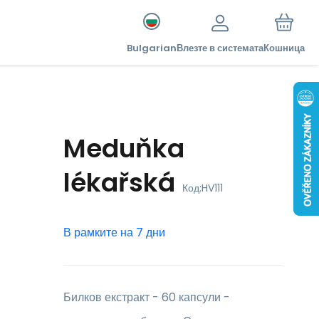
Bulgarian
Влезте в системата
Кошница
Meduňka
lékařská
Код:
HV111
В рамките на 7 дни
Билков екстракт - 60 капсули -