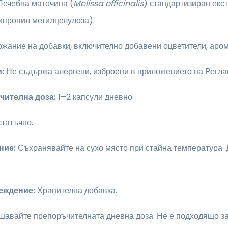
ечебна маточина (
Melissa officinalis
) стандартизиран екст
ипропил метилцелулоза).
жание на добавки, включително добавени оцветители, аром
:
Не съдържа алергени, изброени в приложението на Реглам
чителна доза:
1
–
2 капсули дневно.
статъчно.
ние:
Съхранявайте на сухо място при стайна температура. 
еждение:
Хранителна добавка.
шавайте препоръчителната дневна доза. Не е подходящо за