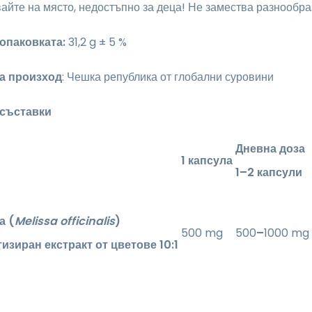
йте на място, недостъпно за деца! Не замества разнообра
 опаковката:
31,2 g ± 5 %
а произход
: Чешка република от глобални суровини
 съставки
Дневна доза
1 капсула
1–2 капсули
а (
Melissa officinalis
)
500 mg
500
–
1000 mg
изиран екстракт от цветове 10:1