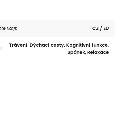
роизход:
CZ / EU
Trávení, Dýchací cesty, Kognitivní funkce,
l:
Spánek, Relaxace