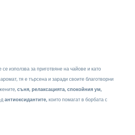
 се използва за приготвяне на чайове и като
аромат, тя е търсена и заради своите благотворни
жените,
съня, релаксацията, спокойния ум,
ед
антиоксидантите,
които помагат в борбата с