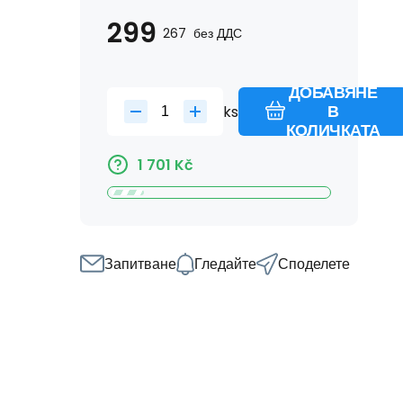
299
267
без ДДС
ДОБАВЯНЕ
ks
В
КОЛИЧКАТА
1 701
Kč
Запитване
Гледайте
Споделете