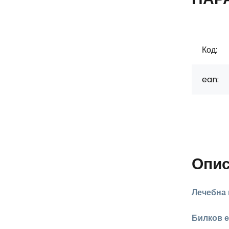
Код:
ean:
Опи
Лечебна 
Билков е