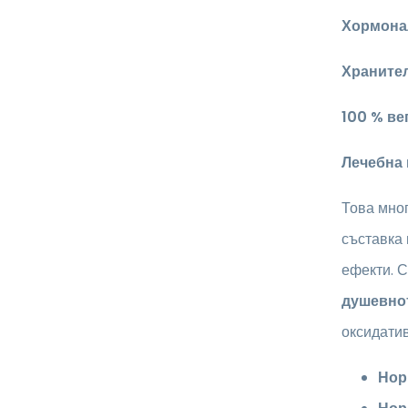
Хормона
Храните
100 % ве
Лечебна
Това мног
съставка 
ефекти. С
душевнот
оксидати
Нор