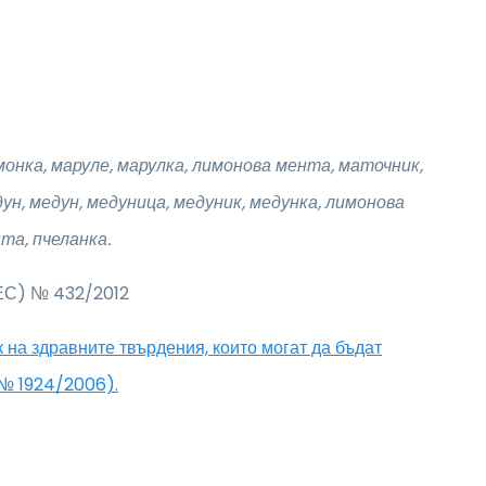
имонка, маруле, марулка, лимонова мента, маточник,
ун, медун, медуница, медуник, медунка, лимонова
та, пчеланка.
(ЕС) № 432/2012
 на здравните твърдения, които могат да бъдат
 № 1924/2006).