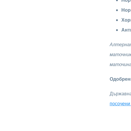
Нор
Нор
Хор
Ант
Алтерна
маточник,
маточина,
Одобрен
Държавна
посочени