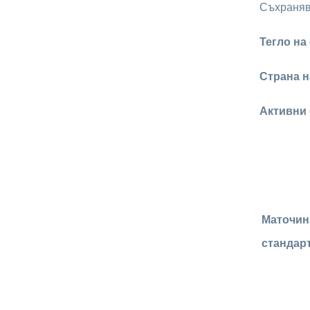
Съхранява
Тегло на
Страна н
Активни
Маточин
стандарт