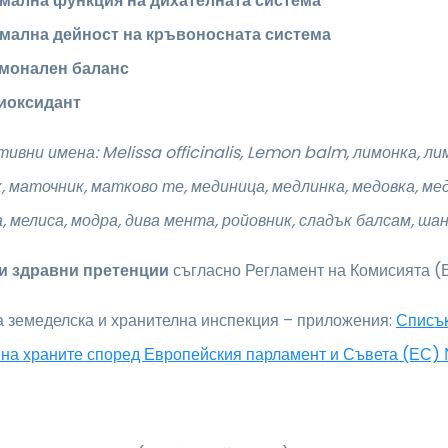
мална функция на дихателната система
мална дейност на кръвоносната система
монален баланс
иоксидант
тивни имена:
Melissa officinalis, Lemon balm, лимонка, л
 маточник, матково те, мединица, медлинка, медовка, мед
 мелиса, модра, дива мента, ройовник, сладък балсам, шан
и здравни претенции
съгласно Регламент на Комисията 
 земеделска и хранителна инспекция – приложения:
Списък
 на храните според Европейския парламент и Съвета (ЕС)