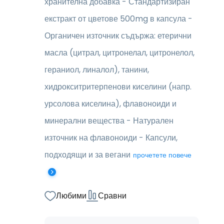
хранителна добавка - Стандартизиран
екстракт от цветове 500mg в капсула -
Органичен източник съдържа: етерични
масла (цитрал, цитронелал, цитронелол,
гераниол, линалол), танини,
хидрокситритерпенови киселини (напр.
урсолова киселина), флавоноиди и
минерални вещества - Натурален
източник на флавоноиди - Капсули,
подходящи и за вегани
прочетете повече
Любими
Сравни