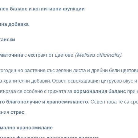
лен баланс и когнитивни функции
лна добавка
гански
 маточина
с екстракт от цветове
(Melissa officinalis).
огодишно растение със зелени листа и дребни бели цветове
в хранителни добавки. Освен освежаващия цитрусов вкус и 
вързва се особено с грижата за
хормоналния баланс
при 
о благополучие и храносмилането.
Освен това те са ср
вния
стрес
.
мално храносмилане