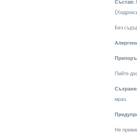
Състав:
Л
(Хидрокс
Без съдър
Алергени
Препоръ
Пийте до
Съхране
мраз.
Предупр
Не преви