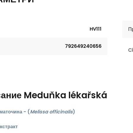
HV111
П
792649240656
Cí
сание
Meduňka lékařská
маточина - (
Melissa officinalis
)
кстракт