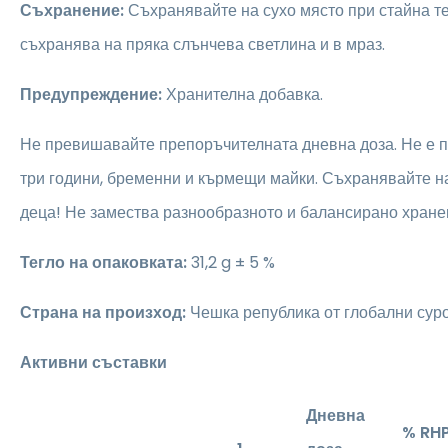
Съхранение:
Съхранявайте на сухо място при стайна те
съхранява на пряка слънчева светлина и в мраз.
Предупреждение:
Хранителна добавка.
Не превишавайте препоръчителната дневна доза. Не е 
три години, бременни и кърмещи майки. Съхранявайте на
деца! Не замества разнообразното и балансирано хране
Тегло на опаковката:
31,2 g ± 5 %
Страна на произход:
Чешка република от глобални сур
Активни съставки
Дневна
% RH