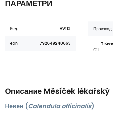
ПАРАМЕТРИ
Код:
HV112
Произход:
ean:
792649240663
Tráve
Cíl:
Описание
Měsíček lékařský
Невен (
Calendula officinalis
)