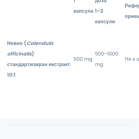
1
доза
Рефер
капсула
1–2
прие
капсули
Невен (
Calendula
officinalis
)
500–1000
500 mg
Не е 
стандартизиран екстракт
mg
10:1