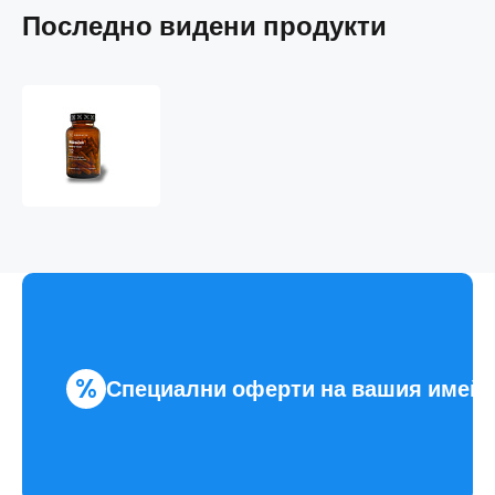
Последно видени продукти
Měsíček
lékařský
%
Специални оферти на вашия имей