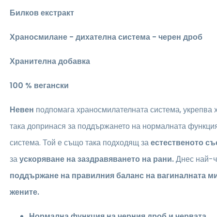
Билков екстракт
Храносмилане - дихателна система - черен дроб
Хранителна добавка
100 % вегански
Невен
подпомага храносмилателната система, укрепва 
така допринася за поддържането на нормалната функция
система. Той е също така подходящ за
естественото съ
за
ускоряване на заздравяването на рани.
Днес най-ч
поддържане на правилния баланс на вагиналната м
жените.
Нормална функция на черния дроб и червата