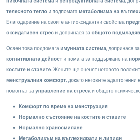
пикочната система
и
репродуктивната система
, допр
телесното тегло
и подпомага
метаболизма на въглех
Благодарение на своите антиоксидантни свойства
предп
оксидативен стрес
и допринася за
общото подмладяв
Освен това подпомага
имунната система
, допринася з
когнитивната дейност
и помага за поддържане на
нор
костите и ставите
. Жените ще оценят неговото положи
менструалния комфорт
, докато неговите адаптогенни 
помогнат за
управление на стреса
и общото психическо
Комфорт по време на менструация
Нормално състояние на костите и ставите
Нормално храносмилане
Метаболизъм на въглехидрати и липиди