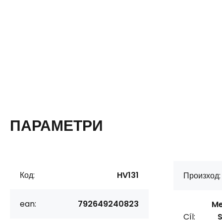
ПАРАМЕТРИ
Код:
HV131
Произход:
ean:
792649240823
Me
Cíl:
S