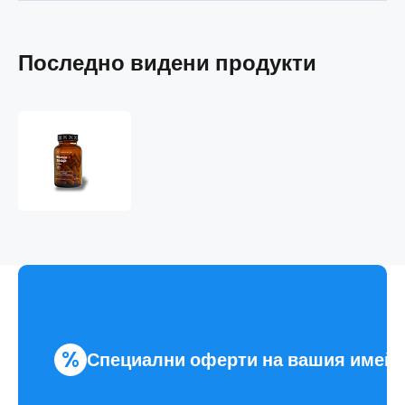
Последно видени продукти
Mumio
Shilajit
%
Специални оферти на вашия имей