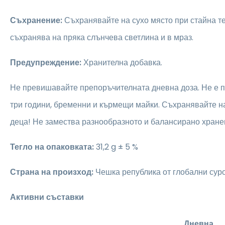
Съхранение:
Съхранявайте на сухо място при стайна те
съхранява на пряка слънчева светлина и в мраз.
Предупреждение:
Хранителна добавка.
Не превишавайте препоръчителната дневна доза. Не е 
три години, бременни и кърмещи майки. Съхранявайте на
деца! Не замества разнообразното и балансирано хране
Тегло на опаковката:
31,2 g ± 5 %
Страна на произход:
Чешка република от глобални сур
Активни съставки
Дневна