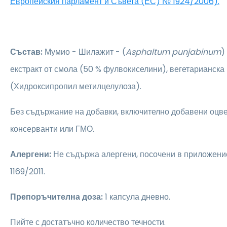
Европейския парламент и Съвета (ЕС) № 1924/2006).
Състав:
Мумио - Шилажит - (
Asphaltum punjabinum
)
екстракт от смола (50 % фулвокиселини), вегетарианска
(Хидроксипропил метилцелулоза).
Без съдържание на добавки, включително добавени оцве
консерванти или ГМО.
Алергени:
Не съдържа алергени, посочени в приложени
1169/2011.
Препоръчителна доза:
1 капсула дневно.
Пийте с достатъчно количество течности.