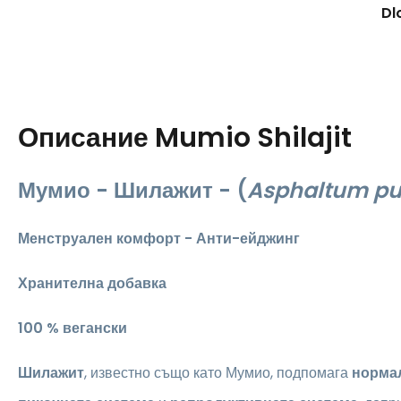
Dl
Описание
Mumio Shilajit
Мумио - Шилажит -
(
Asphaltum p
Менструален комфорт - Анти-ейджинг
Хранителна добавка
​100 % вегански
Шилажит
, известно също като Мумио, подпомага
норма