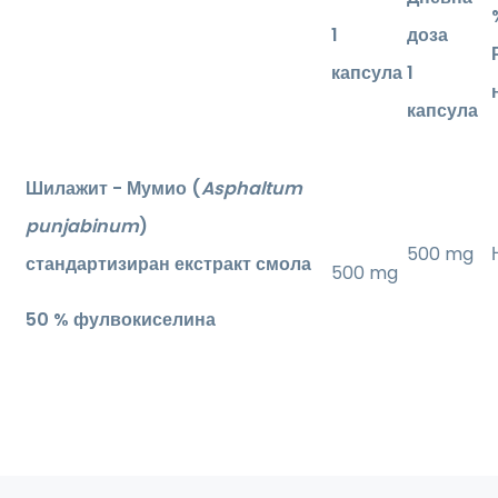
1
доза
капсула
1
капсула
Шилажит - Мумио
(
Asphaltum
punjabinum
)
500 mg
стандартизиран екстракт
смола
500 mg
50 % фулвокиселина