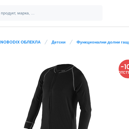
NOBODIX ОБЛЕКЛА
Детски
Функционални долни гащи
-
1
ОТСТ