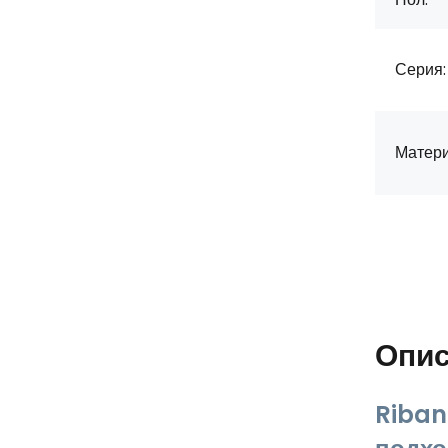
Серия:
Матери
Опи
Riban