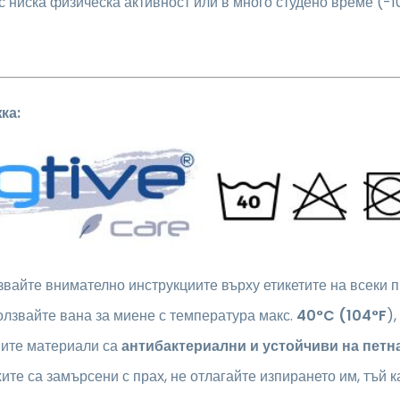
с ниска физическа активност или в много студено време (
ка:
вайте внимателно инструкциите върху етикетите на всеки п
лзвайте вана за миене с температура макс.
40°C (104°F
)
ите материали са
антибактериални и устойчиви на петн
ите са замърсени с прах, не отлагайте изпирането им, тъй 