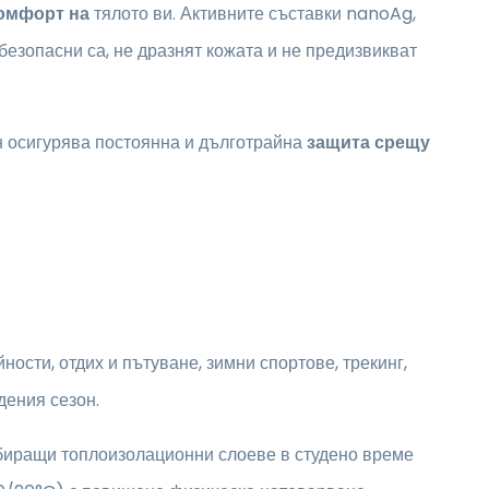
омфорт на
тялото ви. Активните съставки nanoAg,
 безопасни са, не дразнят кожата и не предизвикват
н осигурява постоянна и дълготрайна
защита срещу
ности, отдих и пътуване, зимни спортове, трекинг,
дения сезон.
рбиращи топлоизолационни слоеве в студено време