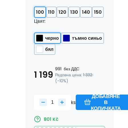
100
110
120
130
140
150
Цвят:
черно
тъмно синьо
бял
991
без ДДС
1 199
Редовна цена:
1 332
(-
10
%)
ДОБАВЯНЕ
ks
В
КОЛИЧКАТА
801
Kč