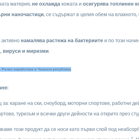
ната материя,
не охлажда
кожата и
осигурява топлинен к
рни наночастици
, се съдържат в целия обем на влакното,
 активно
намалява растежа на бактериите
и по този начи
, вируси и миризми
.
- Ръчно изработени в Чешката република
не:
за: каране на ски, сноуборд, моторни спортове, работни дей
ртове, туризъм и всички други дейности на открито през сту
ваме този продукт да се носи като първи слой под неабсо