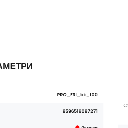
АМЕТРИ
PRO_ERI_bk_100
С
8596519087271
Дамски