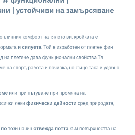
. # функционални |
зни | устойчиви на замърсяване
топлинния комфорт на тялото ви
.
кройката е
формата
и силуета
. Той е изработен от плетен фин
д на плетене дава функционални свойства.Тя
е на спорт, работа и почивка, но също така и удобно
еме
или при пътуване при промяна на
 всички леки
физически дейности
сред природата,
о
по
този начин
отвежда потта
към повърхността на