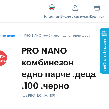
Bulgarian
Влезте в системата
Кошница
 за деца
PRO NANO комбинезон едно парче .деца
PRO NANO
0
%
комбинезон
ЪПКА
едно парче .деца
.100 .черно
Код:
PRO_ERI_bk_100