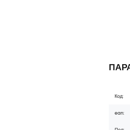
ПАР
Код:
ean:
Пол: