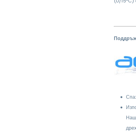
(0/15°C) 
Поддръж
Спаз
Изпо
Наш
дрех