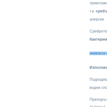
трикотаж
т.е.
сребъ
алергии.
Среброто
бактерии
mADE IN CZ 
Използва
Подходящ 
водни спо
Препоръч