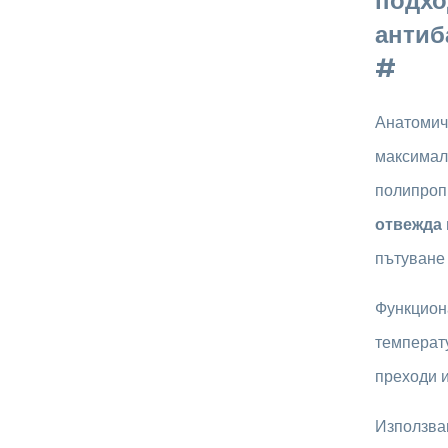
подхо
антиб
#
Анатоми
максималн
полипроп
отвежда 
пътуване
Функцион
температ
преходи и
Използва