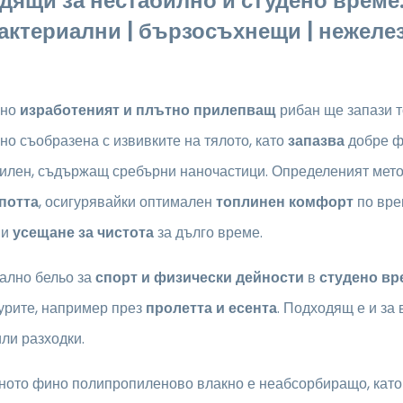
дящи за нестабилно и студено време
актериални | бързосъхнещи | нежеле
чно
изработеният и плътно прилепващ
рибан
ще запази 
о съобразена с извивките на тялото, като
запазва
добре 
илен, съдържащ сребърни наночастици. Определеният мето
потта
, осигурявайки оптимален
топлинен комфорт
по врем
 и
усещане за чистота
за дълго време.
ално бельо за
спорт и физически дейности
в
студено вр
урите, например през
пролетта и есента
. Подходящ е и за
ли разходки.
ното фино полипропиленово влакно е неабсорбиращо, кат