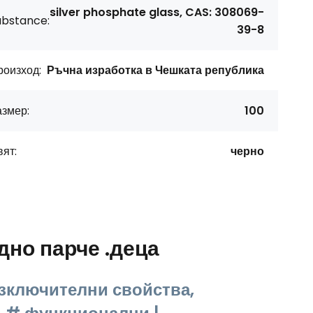
silver phosphate glass, CAS: 308069-
ubstance:
39-8
роизход:
Ръчна изработка в Чешката република
азмер:
100
ят:
черно
но парче .деца
изключителни свойства,