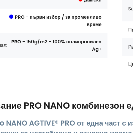
S
PRO - първи избор / за променливо
време
П
PRO - 150g/m2 - 100% полипропилен
ал:
Р
Ag+
Цв
сание
PRO NANO комбинезон ед
o NANO AGTIVE® PRO от една част с 