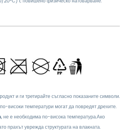
-10/20°C) с повишено физическо натоварване.
родукт и ги третирайте съгласно показаните символи.
, по-високи температури могат да повредят дрехите.
а
, не е необходима по-висока температура.Ако
като прахът уврежда структурата на влакната.