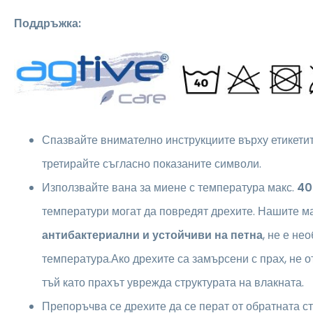
Поддръжка:
Спазвайте внимателно инструкциите върху етикетите
третирайте съгласно показаните символи.
Използвайте вана за миене с температура макс.
40
температури могат да повредят дрехите. Нашите м
антибактериални и устойчиви на петна
, не е не
температура.Ако дрехите са замърсени с прах, не о
тъй като прахът уврежда структурата на влакната.
Препоръчва се дрехите да се перат от обратната ст