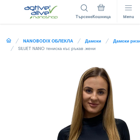
Търсене
Menu
NANOBODIX ОБЛЕКЛА
Дамски
Дамски риз
SILUET NANO тениска къс ръкав .жени