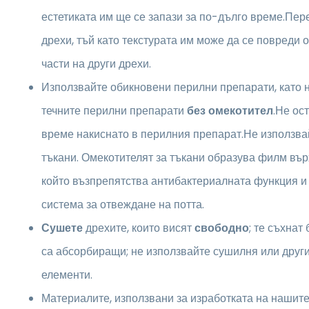
естетиката им ще се запази за по-дълго време.Пер
дрехи, тъй като текстурата им може да се повреди 
части на други дрехи.
Използвайте обикновени перилни препарати, като 
течните перилни препарати
без омекотител
.Не ос
време накиснато в перилния препарат.Не използва
тъкани. Омекотителят за тъкани образува филм вър
който възпрепятства антибактериалната функция и
система за отвеждане на потта.
Сушете
дрехите, които висят
свободно
; те съхнат
са абсорбиращи; не използвайте сушилня или друг
елементи.
Материалите, използвани за изработката на нашите 