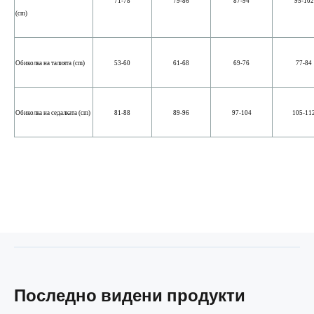
71-78
79-86
87-94
95-102
(cm)
Обиколка на талията (cm)
53-60
61-68
69-76
77-84
Обиколка на седалката (cm)
81-88
89-96
97-104
105-11
Последно видени продукти