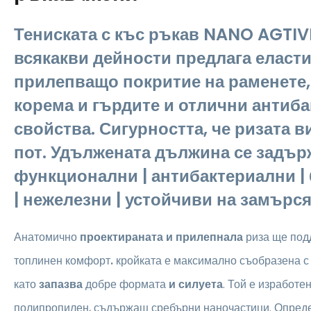
Тениската с къс ръкав NANO AGTIVE
всякакви дейности предлага еласт
прилепващо покритие на раменете,
корема и гърдите и отлични антиб
свойства. Сигурността, че ризата в
пот. Удължената дължина се задър
функционални | антибактериални 
| нежелезни | устойчиви на замърс
Анатомично
проектираната и прилепнала
риза
ще под
топлинен комфорт
.
кройката е максимално съобразена с 
като
запазва
добре формата
и силуета
. Той е изработе
полипропилен, съдържащ сребърни наночастици. Опреде