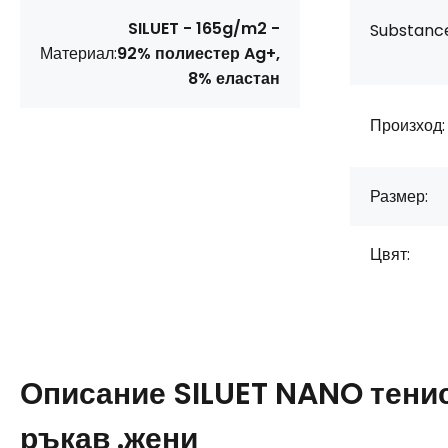
SILUET - 165g/m2 -
Substanc
Материал:
92% полиестер Ag+,
8% еластан
Произход:
Размер:
Цвят:
Описание
SILUET NANO тени
ръкав .жени