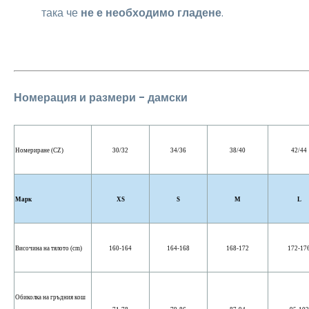
така че
не е необходимо гладене
.
Номерация и размери - дамски
Номериране (CZ)
30/32
34/36
38/40
42/44
Марк
XS
S
M
L
Височина на тялото (cm)
160-164
164-168
168-172
172-17
Обиколка на гръдния кош