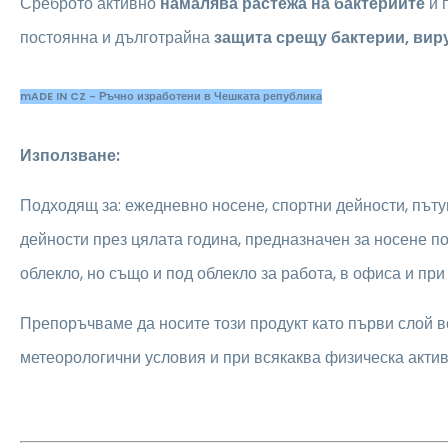
Среброто активно
намалява растежа на бактериите
и 
постоянна и дълготрайна
защита срещу бактерии, вир
mADE IN CZ - Ръчно изработени в Чешката република
Използване:
Подходящ за: ежедневно носене, спортни дейности, пъту
дейности през цялата година, предназначен за носене 
облекло, но също и под облекло за работа, в офиса и при
Препоръчваме да носите този продукт като първи слой в
метеорологични условия и при всякаква физическа актив