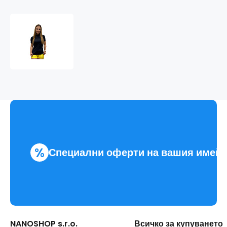
SILUET
NANO
тениска
къс
ръкав
.жени
%
Специални оферти на вашия имей
NANOSHOP s.r.o.
Всичко за купуването