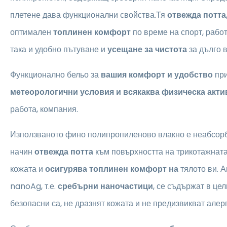
плетене дава функционални свойства.Тя
отвежда потта
оптимален
топлинен комфорт
по време на спорт, работ
така и удобно пътуване и
усещане за чистота
за дълго 
Функционално бельо за
вашия комфорт и удобство
пр
метеорологични условия и всякаква физическа акти
работа, компания.
Използваното фино полипропиленово влакно е неабсор
начин
отвежда потта
към повърхността на трикотажнат
кожата и
осигурява топлинен комфорт на
тялото ви. А
nanoAg, т.е.
сребърни наночастици
, се съдържат в це
безопасни са, не дразнят кожата и не предизвикват алерг