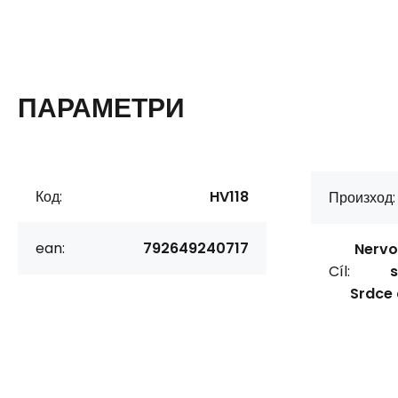
ПАРАМЕТРИ
Код:
HV118
Произход:
ean:
792649240717
Nervo
Cíl:
s
Srdce 