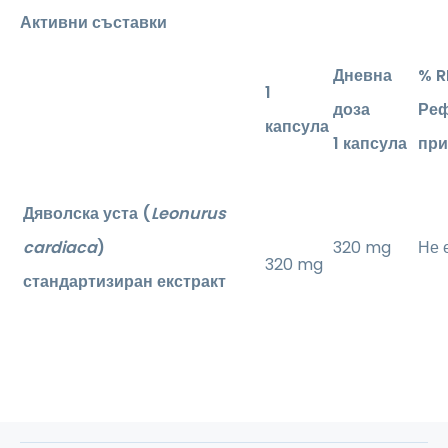
Активни съставки
Дневна
% R
1
доза
Реф
капсула
1 капсула
пр
Дяволска уста (
Leonurus
cardiaca
)
320 mg
Не 
320 mg
стандартизиран екстракт