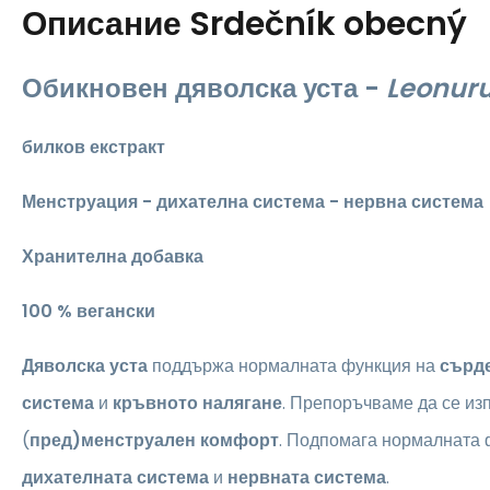
Описание
Srdečník obecný
Обикновен дяволска уста -
Leonuru
билков екстракт
Менструация - дихателна система - нервна система
Хранителна добавка
100 % вегански
Дяволска уста
поддържа нормалната функция на
сърд
система
и
кръвното налягане
. Препоръчваме да се из
(
пред)менструален комфорт
. Подпомага нормалната 
дихателната система
и
нервната система
.