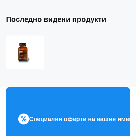
Последно видени продукти
Srdečník
obecný
%
Специални оферти на вашия имей