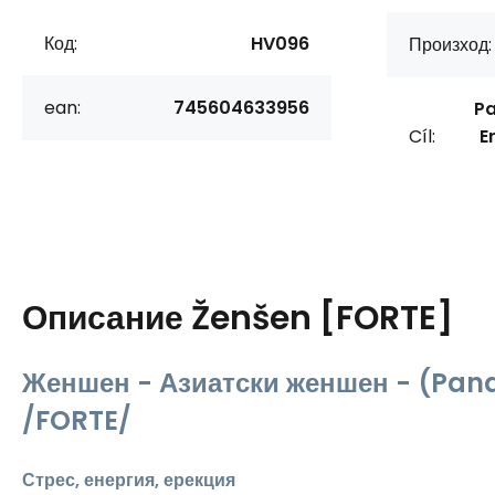
Код:
HV096
Произход:
ean:
745604633956
Pa
Cíl:
E
Описание
Ženšen [FORTE]
Женшен - Азиатски женшен - (Pan
/FORTE/
Стрес, енергия, ерекция