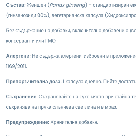
Състав:
Женшен (
Panax ginseng
) – стандартизиран ек
(гинзенозиди 80%), вегетарианска капсула (Хидроксипр
Без съдържание на добавки, включително добавени оцве
консерванти или ГМО.
Алергени:
Не съдържа алергени, изброени в приложени
1169/2011.
Препоръчителна доза:
1 капсула дневно. Пийте достат
Съхранение
: Съхранявайте на сухо място при стайна т
съхранява на пряка слънчева светлина и в мраз.
Предупреждение:
Хранителна добавка.