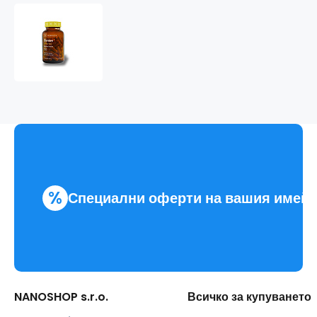
Ženšen
[FORTE]
%
Специални оферти на вашия имей
NANOSHOP s.r.o.
Всичко за купуването