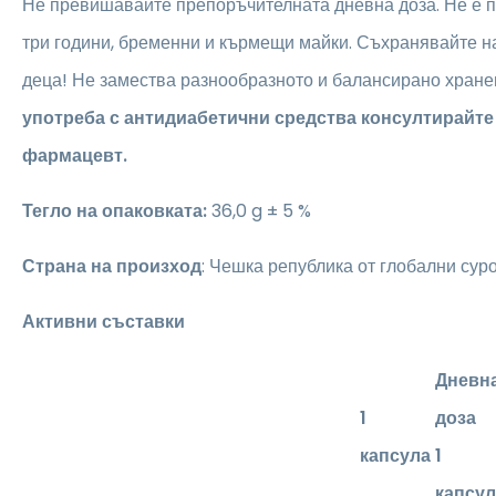
Не превишавайте препоръчителната дневна доза. Не е 
три години, бременни и кърмещи майки. Съхранявайте на
деца! Не замества разнообразното и балансирано хране
употреба с антидиабетични средства консултирайте
фармацевт.
Тегло на опаковката:
36,0 g ± 5 %
Страна на произход
: Чешка република от глобални сур
Активни съставки
Дневн
1
доза
капсула
1
капсул