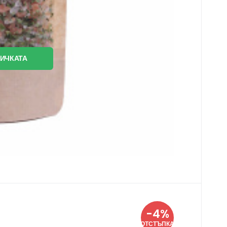
ЛИЧКАТА
-4%
дити
одправки и чай
ОТСТЪПКА