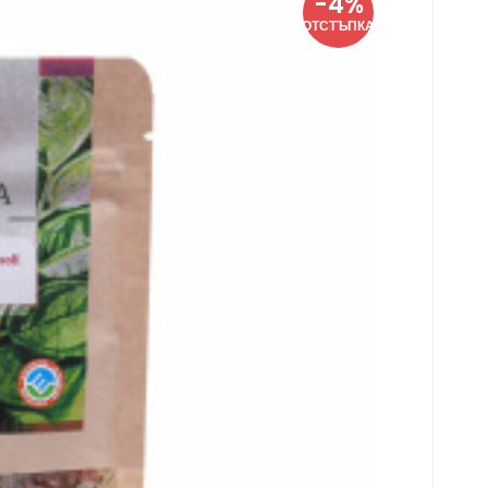
-4%
редити
йска сол
ОТСТЪПКА
е хранителни вещества, минерали и витамини.