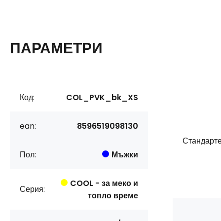
ПАРАМЕТРИ
Код:
COL_PVK_bk_XS
ean:
8596519098130
Стандарте
Пол:
Мъжки
COOL - за меко и
Серия:
топло време