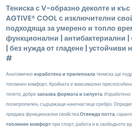
Тениска с V-образно деколте и къ
AGTIVE® COOL с изключителни сво
подходяща за умерено и топло вре
функционални | антибактериални 
| без нужда от гладене | устойчиви
#
Анатомично
изработена и прилепнала
тениска
ще подд
топлинен комфорт
.
Кройката е максимално приспособена
тялото, добре
запазва формата и силуета
. Изработено 
полипропилен, съдържащи наночастици сребро. Определ
придава функционални свойства.
Отвежда потта
, гаран
топлинен комфорт
при спорт, работа и в свободното в