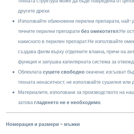
тяхната структура може да бъде повредена от ципо
другите дрехи.
Използвайте обикновени перилни препарати, най-д
течните перилни препарати
без омекотител
.Не ос
накиснато в перилен препарат.Не използвайте оме
създава филм върху отделните влакна, пречи на а
функция и запушва капилярната система за отвежда
Облеклата
сушете свободно
окачени; изсъхват бъ
тяхната ненаситност; не използвайте сушилня или д
Материалите, използвани за производството на наши
затова
гладенето не е необходимо
.
Номерация и размери - мъжки