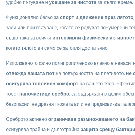
удобно пътуване и
усещане за чистота
за дълго време.
Функционално бельо за
спорт и движение през лятото
зали или при пътуване, когато се редуват по-умерени 
също така за всички
интензивни физически активност
когато тялото ви само се затопля достатъчно.
Използваното фино полипропиленово влакно е ненаситно
отвежда вашата пот
на повърхността на плетивото,
не 
осигурява топлинен комфорт
на вашето тяло. Ефекти
тоест
наночастици сребро
, са съдържани в целия обем 
безопасни, не дразнят кожата ви и не предизвикват алер
Среброто активно
ограничава размножаването на бак
осигурява трайна и дълготрайна
защита срещу бактери