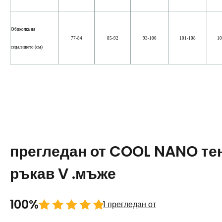
Обиколка на
77-84
85-92
93-100
101-108
10
седалището (см)
прегледан от COOL NANO те
ръкав V .мъже
100%
1 прегледан от