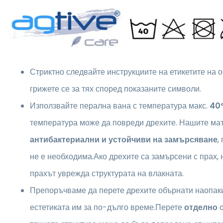
Стриктно следвайте инструкциите на етикетите на о
грижете се за тях според показаните символи.
Използвайте перална вана с температура макс.
40
температура може да повреди дрехите. Нашите ма
антибактериални и устойчиви на замърсяване
,
не е необходима.Ако дрехите са замърсени с прах, 
прахът уврежда структурата на влакната.
Препоръчваме да перете дрехите обърнати наопаки,
естетиката им за по-дълго време.Перете
отделно
о