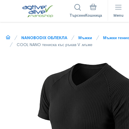
Търсене
Menu
NANOBODIX ОБЛЕКЛА
Мъжки
Мъжки тенис
COOL NANO тениска къс ръкав V .мъже