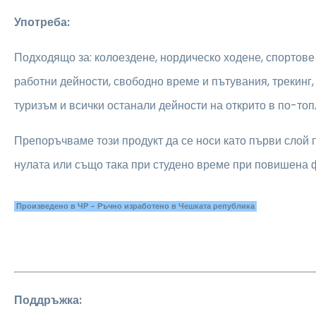
Употреба:
Подходящо за: колоездене, нордическо ходене, спортове 
работни дейности, свободно време и пътувания, трекинг,
туризъм и всички останали дейности на открито в по-топ
Препоръчваме този продукт да се носи като първи слой
нулата или също така при студено време при повишена ф
Произведено в ЧР - Ръчно изработено в Чешката република
Поддръжка: