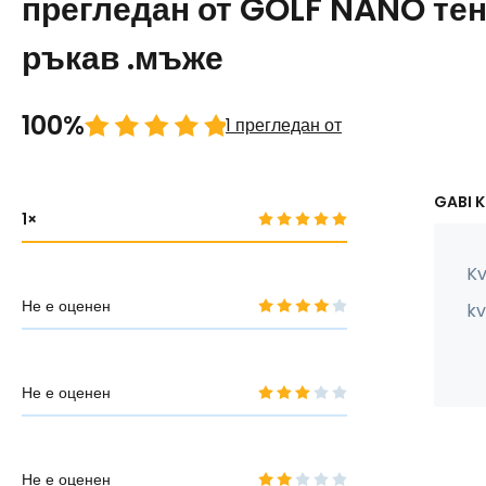
прегледан от GOLF NANO те
ръкав .мъже
100%
1 прегледан от
GABI K
1
Kv
Не е оценен
kv
Не е оценен
Не е оценен