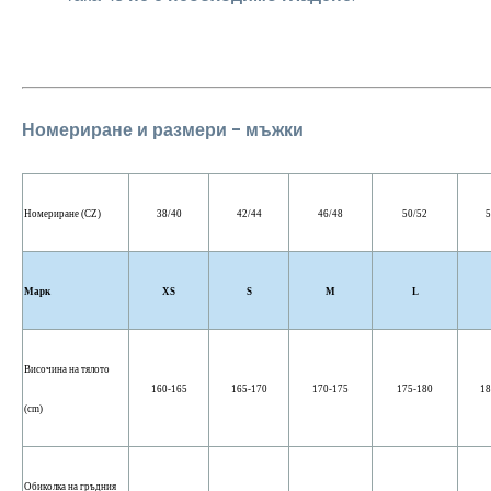
Номериране и размери - мъжки
Номериране (CZ)
38/40
42/44
46/48
50/52
5
Марк
XS
S
M
L
Височина на тялото
160-165
165-170
170-175
175-180
18
(cm)
Обиколка на гръдния