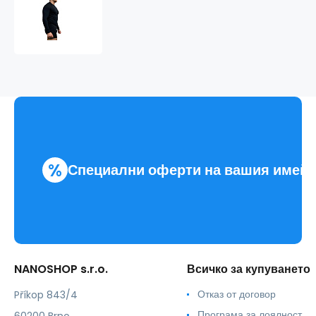
GOLF
NANO
тениска
дълъг
ръкав
.мъже
%
Специални оферти на вашия имей
NANOSHOP s.r.o.
Всичко за купуването
Отказ от договор
Příkop 843/4
Програма за лоялност
60200 Brno