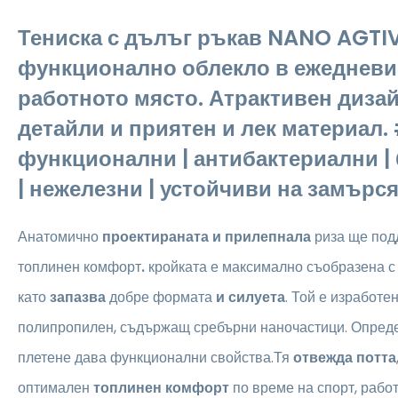
Тениска с дълъг ръкав NANO AGTIV
функционално облекло в ежедневи
работното място. Атрактивен диза
детайли и приятен и лек материал.
функционални | антибактериални 
| нежелезни | устойчиви на замърс
Анатомично
проектираната и прилепнала
риза
ще под
топлинен комфорт
.
кройката е максимално съобразена с 
като
запазва
добре формата
и силуета
. Той е изработе
полипропилен, съдържащ сребърни наночастици. Опреде
плетене дава функционални свойства.Тя
отвежда потта
оптимален
топлинен комфорт
по време на спорт, работ