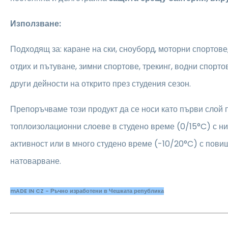
Използване:
Подходящ за: каране на ски, сноуборд, моторни спортове
отдих и пътуване, зимни спортове, трекинг, водни спорто
други дейности на открито през студения сезон.
Препоръчваме този продукт да се носи като първи слой
топлоизолационни слоеве в студено време (0/15°C) с н
активност или в много студено време (-10/20°C) с пов
натоварване.
mADE IN CZ - Ръчно изработени в Чешката република