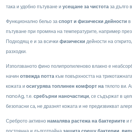
така и удобно пътуване и
усещане за чистота
за дълго 
Функционално бельо за
спорт и физически дейности
в
пътуване при промяна на температурите, например пре
Подходящ е и за всички
физически
дейности на открито
разходки.
Използваното фино полипропиленово влакно е неабсор
начин
отвежда потта
към повърхността на трикотажнат
кожата и
осигурява топлинен комфорт на
тялото ви. А
nanoAg, т.е.
сребърни наночастици
, се съдържат в це
безопасни са, не дразнят кожата и не предизвикват алерг
Среброто активно
намалява растежа на бактериите
и 
постоянна и дълготрайна
защита срещу бактерии, вир