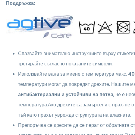
Поддръжка:
Спазвайте внимателно инструкциите върху етикетите
третирайте съгласно показаните символи.
Използвайте вана за миене с температура макс.
40
температури могат да повредят дрехите. Нашите м
антибактериални и устойчиви на петна
, не е не
температура.Ако дрехите са замърсени с прах, не о
тъй като прахът уврежда структурата на влакната.
Препоръчва се дрехите да се перат от обратната ст