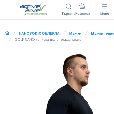
Търсене
Menu
NANOBODIX ОБЛЕКЛА
Мъжки
Мъжки тенис
GOLF NANO тениска дълъг ръкав .мъже