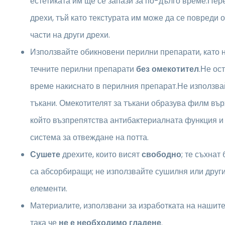
естетиката им ще се запази за по-дълго време.Пер
дрехи, тъй като текстурата им може да се повреди 
части на други дрехи.
Използвайте обикновени перилни препарати, като 
течните перилни препарати
без омекотител
.Не ос
време накиснато в перилния препарат.Не използва
тъкани. Омекотителят за тъкани образува филм вър
който възпрепятства антибактериалната функция и
система за отвеждане на потта.
Сушете
дрехите, които висят
свободно
; те съхнат
са абсорбиращи; не използвайте сушилня или друг
елементи.
Материалите, използвани за изработката на нашите 
така че
не е необходимо гладене
.