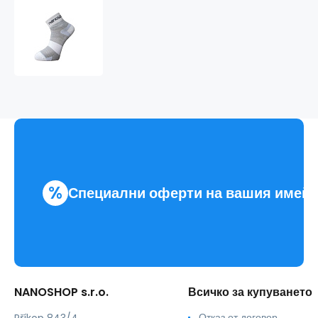
наносокс
SPORT
CYCLON
чорапи
.бяло+цвят
%
Специални оферти на вашия имей
NANOSHOP s.r.o.
Всичко за купуването
Отказ от договор