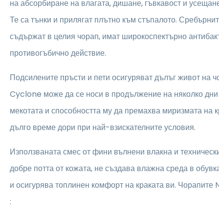
на абсорбиране на влагата, дишане, гъвкавост и усещане
Те са тънки и прилягат плътно към стъпалото. Сребърнит
съдържат в целия чорап, имат широкоспектърно антибак
противогъбично действие.
Подсилените пръсти и пети осигуряват дълъг живот на 
Cyclone може да се носи в продължение на няколко дни 
мекотата и способността му да премахва миризмата на к
дълго време дори при най-взискателните условия.
Използваната смес от фини вълнени влакна и техническ
добре потта от кожата, не създава влажна среда в обувк
и осигурява топлинен комфорт на краката ви. Чорапите
: