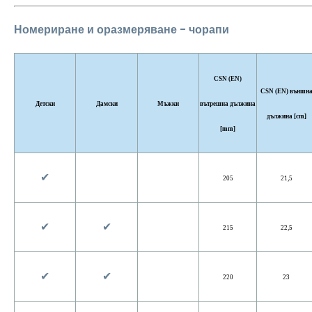
Номериране и оразмеряване - чорапи
CSN (EN)
CSN (EN) външн
Детски
Дамски
Мъжки
вътрешна дължина
дължина [cm]
[mm]
✔︎
205
21,5
✔︎
✔︎
215
22,5
✔︎
✔︎
220
23