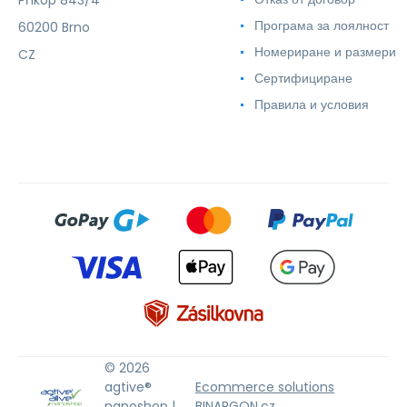
Příkop 843/4
Програма за лоялност
60200 Brno
Номериране и размери
CZ
Сертифициране
Правила и условия
© 2026
agtive®
Ecommerce solutions
nanoshop |
BINARGON.cz