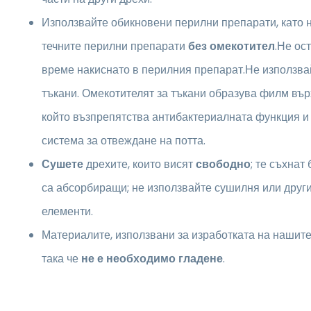
Използвайте обикновени перилни препарати, като 
течните перилни препарати
без омекотител
.Не ос
време накиснато в перилния препарат.Не използва
тъкани. Омекотителят за тъкани образува филм вър
който възпрепятства антибактериалната функция и
система за отвеждане на потта.
Сушете
дрехите, които висят
свободно
; те съхнат
са абсорбиращи; не използвайте сушилня или друг
елементи.
Материалите, използвани за изработката на нашите 
така че
не е необходимо гладене
.