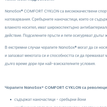
NanoSox® COMFORT CYKLON са висококачествени спорт
натоварвания. Сребърните наночастици, които се съдър
влакното носител, имат широкоспектърно антибактериал
действие. Подсилените пръсти и пети осигуряват дълъг 
В екстремни случаи чорапите NanoSox® могат да се нося
и запазват мекотата си и способността си да премахват 
дълго време дори при най-взискателните условия.
Чорапите NanoSox® COMFORT CYKLON са революцио
съдържат наночастици - сребърни йони