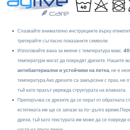
Спазвайте внимателно инструкциите върху етикетите
третирайте съгласно показаните символи.
Използвайте вана за миене с температура макс.
40
температури могат да повредят дрехите. Нашите м
антибактериални и устойчиви на петна
, не е не
температура.Ако дрехите са замърсени с прах, не о
тъй като прахът уврежда структурата на влакната.
Препоръчва се дрехите да се перат от обратната ст
естетиката им ще се запази за по-дълго време.Пер
дрехи, тъй като текстурата им може да се повреди 
части на други дрехи.