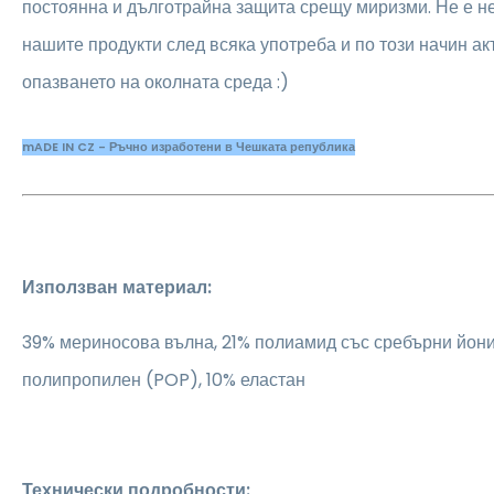
постоянна и дълготрайна защита срещу миризми. Не е н
нашите продукти след всяка употреба и по този начин а
опазването на околната среда :)
mADE IN CZ - Ръчно изработени в Чешката република
Използван материал:
39% мериносова вълна, 21% полиамид със сребърни йон
полипропилен (POP), 10% еластан
Технически подробности: