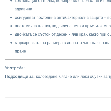
комбинация от вълна, полипропилен, еластан и по
здравина
осигуряват постоянна антибактериална защита - в
анатомична плетка, подсилена пета и пръсти, комп
двойката се състои от десен и ляв крак, както при о
маркировката на размера в долната част на чорап
пране
Употреба:
Подходящи за
: колоездене, бягане или леки обувки за т