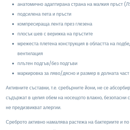
анатомично адаптирана страна на малкия пръст
подсилена пета и пръсти
компресираща лента през глезена
плосък шев с верижка на пръстите
мрежеста плетена конструкция в областта на подб
вентилация
плътен подгъв/без подгъви
маркировка за ляво/дясно и размер в долната част
Активните съставки, т.е. сребърните йони, не се абсорбир
съдържат в целия обем на носещото влакно, безопасни са
не предизвикват алергии.
Среброто активно намалява растежа на бактериите и по 