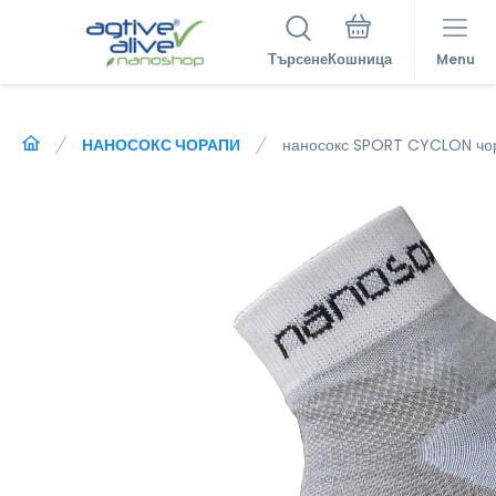
Търсене
Menu
НАНОСОКС ЧОРАПИ
наносокс SPORT CYCLON чор