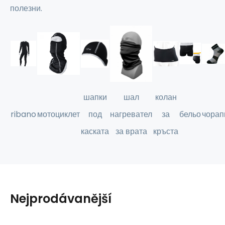
полезни.
шапки
шал
колан
ribano
мотоциклет
под
нагревател
за
бельо
чорап
каската
за врата
кръста
Nejprodávanější