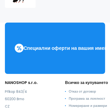
едно
парче
.унисекс
%
Специални оферти на вашия имей
NANOSHOP s.r.o.
Всичко за купуването
Отказ от договор
Příkop 843/4
Програма за лоялност
60200 Brno
Номериране и размери
CZ