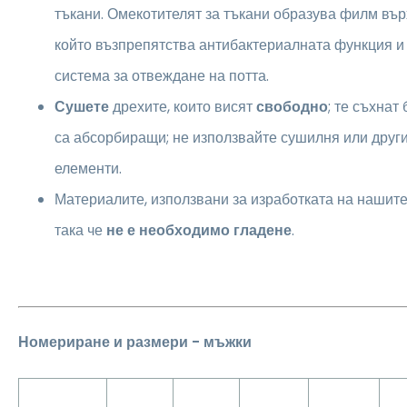
тъкани. Омекотителят за тъкани образува филм вър
който възпрепятства антибактериалната функция и
система за отвеждане на потта.
Сушете
дрехите, които висят
свободно
; те съхнат
са абсорбиращи; не използвайте сушилня или друг
елементи.
Материалите, използвани за изработката на нашите 
така че
не е необходимо гладене
.
Номериране и размери - мъжки