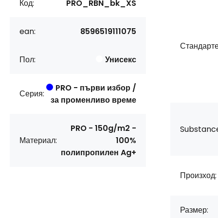
Код:
PRO_RBN_bk_XS
ean:
8596519111075
Стандарте
Пол:
Унисекс
PRO - първи избор /
Серия:
за променливо време
PRO - 150g/m2 -
Substanc
Материал:
100%
полипропилен Ag+
Произход:
Размер: