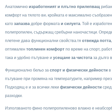
Анатомично
изработеният и плътно прилепващ
риба
комфорт на тялото ви
.
кройката е максимално съобразена
като
запазва
добре формата
и силуета
. Той е изработе
полипропилен, съдържащ сребърни наночастици. Опреде
плетене дава функционални свойства.тя
отвежда потта
оптимален
топлинен комфорт
по време на спорт, работ
така и удобно пътуване и
усещане за чистота
за дълго 
Функционално бельо за
спорт и физически дейности
в
пътуване при промяна на температурите, например пре
Подходящ е и за всички леки
физически дейности
сред
разходки.
Използваното фино полипропиленово влакно е неабсор