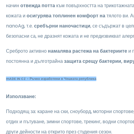
начин
отвежда потта
към повърхността на трикотажнат
кожата и
осигурява топлинен комфорт на
тялото ви. А
nanoAg, т.е.
сребърни наночастици
, се съдържат в це
безопасни са, не дразнят кожата и не предизвикват алерг
Среброто активно
намалява растежа на бактериите
и 
постоянна и дълготрайна
защита срещу бактерии, вир
mADE IN CZ - Ръчно изработени в Чешката република
Използване:
Подходящ за: каране на ски, сноуборд, моторни спортове
отдих и пътуване, зимни спортове, трекинг, водни спорто
други дейности на открито през студения сезон.