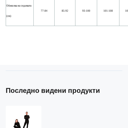
Обиколка на седалката
77-84
85-92
93-100
101-108
10
(cm)
Последно видени продукти
PRO
NANO
комбинезон