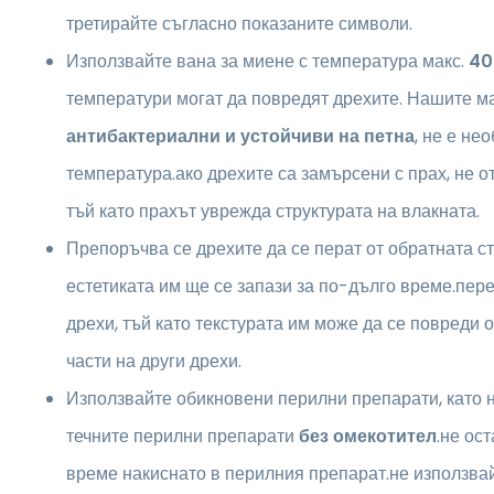
третирайте съгласно показаните символи.
Използвайте вана за миене с температура макс.
40
температури могат да повредят дрехите. Нашите м
антибактериални и устойчиви на петна
, не е не
температура.ако дрехите са замърсени с прах, не о
тъй като прахът уврежда структурата на влакната.
Препоръчва се дрехите да се перат от обратната ст
естетиката им ще се запази за по-дълго време.пере
дрехи, тъй като текстурата им може да се повреди 
части на други дрехи.
Използвайте обикновени перилни препарати, като 
течните перилни препарати
без омекотител
.не ос
време накиснато в перилния препарат.не използвай