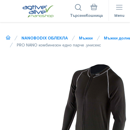
Търсене
Menu
NANOBODIX ОБЛЕКЛА
Мъжки
Мъжки долн
PRO NANO комбинезон едно парче .унисекс