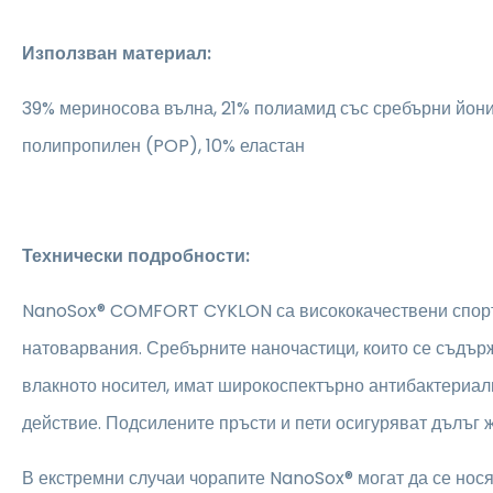
Използван материал:
39% мериносова вълна, 21% полиамид със сребърни йон
полипропилен (POP), 10% еластан
Технически подробности:
NanoSox® COMFORT CYKLON са висококачествени спорт
натоварвания. Сребърните наночастици, които се съдър
влакното носител, имат широкоспектърно антибактериал
действие. Подсилените пръсти и пети осигуряват дълъг 
В екстремни случаи чорапите NanoSox® могат да се нося