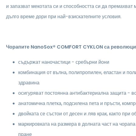
и запазват мекотата си и способността си да премахват 
дълго време дори при най-взискателните условия.
Чорапите NanoSox® COMFORT CYKLON са революцио
съдържат наночастици - сребърни йони
комбинация от вълна, полипропилен, еластан и по
здравина
осигуряват постоянна антибактериална защита - в
анатомична плетка, подсилена пета и пръсти, комп
двойката се състои от десен и ляв крак, както при о
маркировката на размера в долната част на чорап
пране