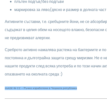
плътен подгъв/без подгъви
маркировка за ляво/дясно и размер в долната част
Активните съставки, т.е. сребърните йони, не се абсорбир
съдържат в целия обем на носещото влакно, безопасни са
не предизвикват алергии.
Среброто активно намалява растежа на бактериите и по 
постоянна и дълготрайна защита срещу миризми. Не е н
нашите продукти след всяка употреба и по този начин а
опазването на околната среда :)
mADE IN CZ - Ръчно изработени в Чешката република