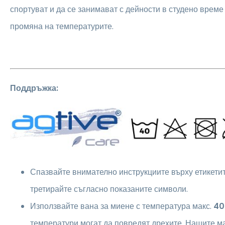
спортуват и да се занимават с дейности в студено време
промяна на температурите.
Поддръжка:
Спазвайте внимателно инструкциите върху етикетите
третирайте съгласно показаните символи.
Използвайте вана за миене с температура макс.
40
температури могат да повредят дрехите. Нашите м