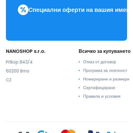
%
Специални оферти на вашия имей
NANOSHOP s.r.o.
Всичко за купуването
Отказ от договор
Příkop 843/4
Програма за лоялност
60200 Brno
Номериране и размери
CZ
Сертифициране
Правила и условия