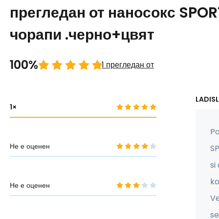
прегледан от наносокс SPO
чорапи .черно+цвят
100%
1 прегледан от
LADISL
1
Po
Не е оценен
S
si
ko
Не е оценен
Ve
se