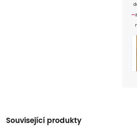
d
Související produkty