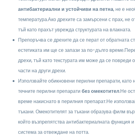
антибактериални и устойчиви на петна
, не е не
температура.Ако дрехите са замърсени с прах, не о
тъй като прахът уврежда структурата на влакната.
Препоръчва се дрехите да се перат от обратната ст
естетиката им ще се запази за по-дълго време.Пер
дрехи, тъй като текстурата им може да се повреди 
части на други дрехи.
Използвайте обикновени перилни препарати, като 
течните перилни препарати
без омекотител
.Не ос
време накиснато в перилния препарат.Не използва
тъкани. Омекотителят за тъкани образува филм вър
който възпрепятства антибактериалната функция и
система за отвеждане на потта.