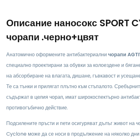
Описание
наносокс SPORT 
чорапи .черно+цвят
Анатомично оформените антибактериални
чорапи AGT
специално проектирани за обувки за колоездене и бягане
на абсорбиране на влагата, дишане, гъвкавост и усещане
Те са тънки и прилягат плътно към стъпалото. Сребърнит
съдържат в целия чорап, имат широкоспектърно антибак
противогъбично действие.
Подсилените пръсти и пети осигуряват дълъг живот на 
Cyclone може да се носи в продължение на няколко дни 