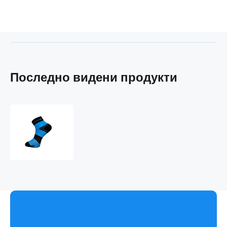
Последно видени продукти
наносокс
SPORT
CYCLON
чорапи
.черно+цвят