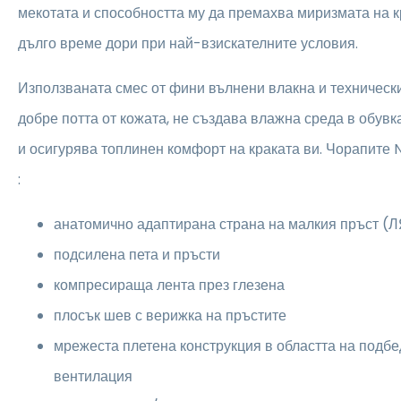
мекотата и способността му да премахва миризмата на к
дълго време дори при най-взискателните условия.
Използваната смес от фини вълнени влакна и техническ
добре потта от кожата, не създава влажна среда в обувк
и осигурява топлинен комфорт на краката ви. Чорапите
:
анатомично адаптирана страна на малкия пръст
подсилена пета и пръсти
компресираща лента през глезена
плосък шев с верижка на пръстите
мрежеста плетена конструкция в областта на подб
вентилация