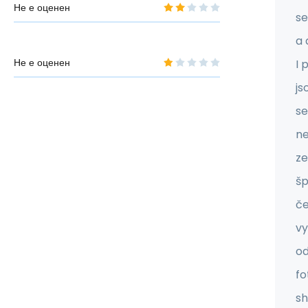
Не е оценен
se
a 
Не е оценен
I 
js
se
ne
ze
šp
če
vy
o
fo
sh