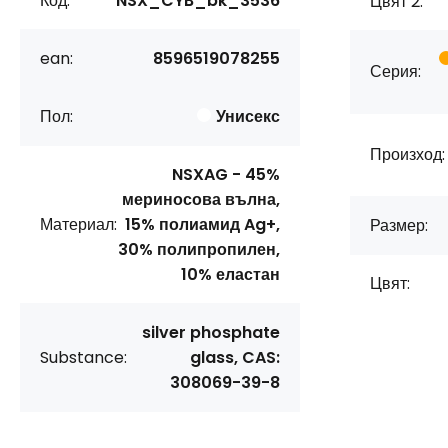
Код:
NSX_CYB_bk_3536
Цвят 2:
ean:
8596519078255
Серия:
Пол:
Унисекс
Произход:
NSXAG - 45%
мериносова вълна,
Материал:
15% полиамид Ag+,
Размер:
30% полипропилен,
10% еластан
Цвят:
silver phosphate
Substance:
glass, CAS:
308069-39-8