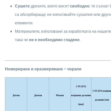
Сушете
дрехите, които висят
свободно
; те съхнат
са абсорбиращи; не използвайте сушилня или друг
елементи.
Материалите, използвани за изработката на нашите 
така че
не е необходимо гладене
.
Номериране и оразмеряване - чорапи
CSN (EN)
CSN (EN) външн
Детски
Дамски
Мъжки
вътрешна дължина
дължина [cm]
[mm]