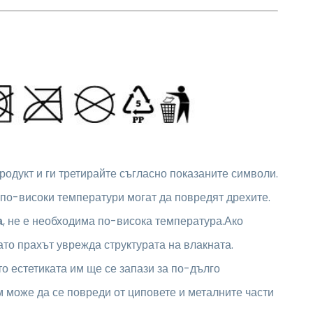
родукт и ги третирайте съгласно показаните символи.
, по-високи температури могат да повредят дрехите.
а
, не е необходима по-висока температура.Ако
като прахът уврежда структурата на влакната.
то естетиката им ще се запази за по-дълго
им може да се повреди от циповете и металните части