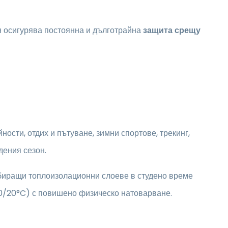
н осигурява постоянна и дълготрайна
защита срещу
ности, отдих и пътуване, зимни спортове, трекинг,
дения сезон.
рбиращи топлоизолационни слоеве в студено време
-10/20°C) с повишено физическо натоварване.