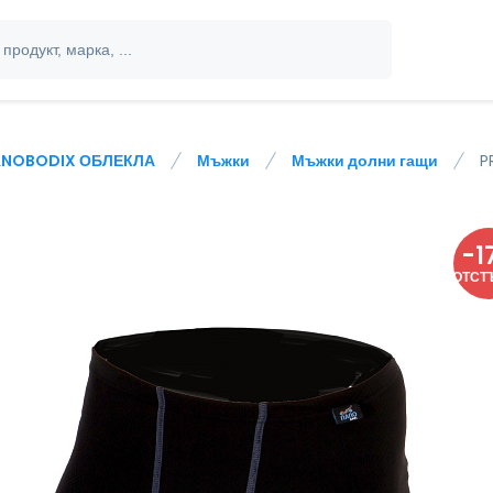
NOBODIX ОБЛЕКЛА
Мъжки
Мъжки долни гащи
P
-
1
ОТСТ