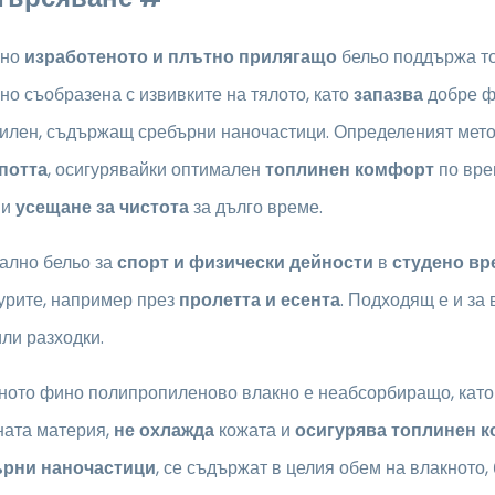
чно
изработеното и плътно прилягащо
бельо
поддържа то
о съобразена с извивките на тялото, като
запазва
добре 
илен, съдържащ сребърни наночастици. Определеният мето
потта
, осигурявайки оптимален
топлинен комфорт
по врем
 и
усещане за чистота
за дълго време.
ално бельо за
спорт и физически дейности
в
студено вр
урите, например през
пролетта и есента
. Подходящ е и за
ли разходки.
ното фино полипропиленово влакно е неабсорбиращо, кат
ната материя,
не охлажда
кожата и
осигурява топлинен к
рни наночастици
, се съдържат в целия обем на влакното,