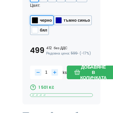
Цвят:
черно
тъмно синьо
бял
499
412
без ДДС
Редовна цена:
599
(-
17
%)
ДОБАВЯНЕ
ks
В
КОЛИЧКАТА
1 501
Kč