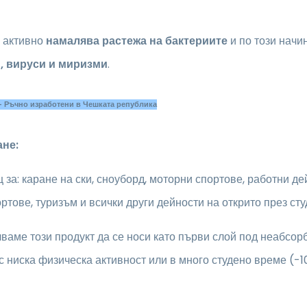
 активно
намалява растежа на бактериите
и по този начи
, вируси и миризми
.
- Ръчно изработени в Чешката република
не:
за: каране на ски, сноуборд, моторни спортове, работни дей
ртове, туризъм и всички други дейности на открито през сту
ваме този продукт да се носи като първи слой под неабсо
с ниска физическа активност или в много студено време (