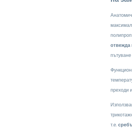
Анатоми
максималн
полипроп
отвежда 
пътуване
Функцион
температ
преходи и
Използва
трикотаж
т.е.
сребъ