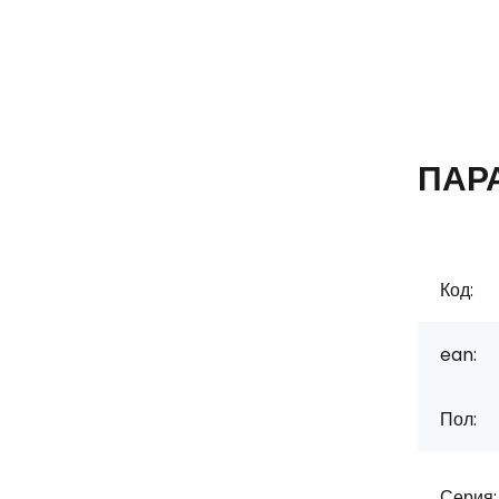
ПАР
Код:
ean:
Пол:
Серия: