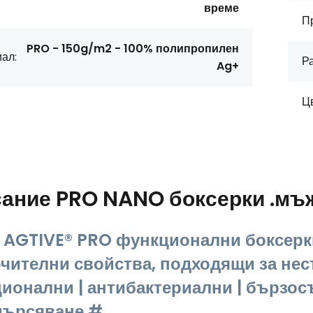
време
П
PRO - 150g/m2 - 100% полипропилен
ал:
Р
Ag+
Цв
сание
PRO NANO боксерки .мъ
AGTIVE® PRO функционални боксерк
чителни свойства, подходящи за нес
ионални | антибактериални | бързосъ
мърсяване #