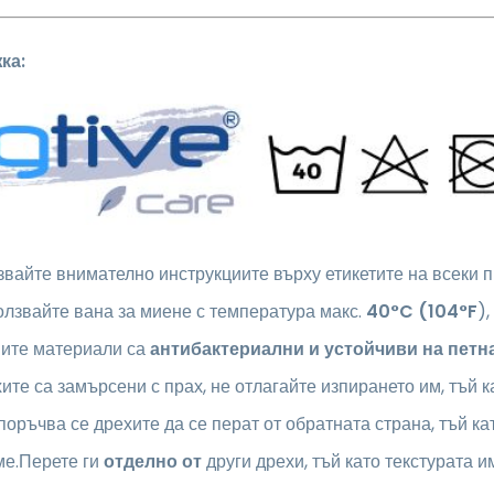
ка:
вайте внимателно инструкциите върху етикетите на всеки п
лзвайте вана за миене с температура макс.
40°C (104°F
)
ите материали са
антибактериални и устойчиви на петн
ите са замърсени с прах, не отлагайте изпирането им, тъй 
оръчва се дрехите да се перат от обратната страна, тъй ка
ме.Перете ги
отделно от
други дрехи, тъй като текстурата 