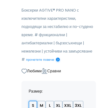
Боксерки AGTIVE® PRO NANO с
изключителни характеристики,
подходящи за нестабилно и по-студено
време. # функционални |
антибактериални | бързосъхнещи |
нежелезни | устойчиви на замърсяване
#
прочетете повече
Любими
Сравни
Размер:
S
M
L
XL
XXL
3XL