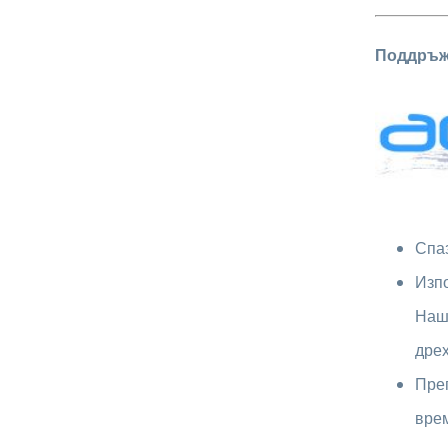
Поддръж
Спаз
Изпо
Наш
дрех
Преп
вре