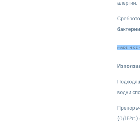
алергии.
Среброто
бактерии
mADE IN CZ 
Използва
Подходящ 
водни спо
Препоръч
(0/15°C) 