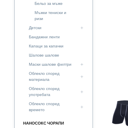
Бельо за мъже
Мъжки тениски и
ризи
Детски
Бандажни ленти
Капаци за капачки
Шалове шалове
Маски шалове филтри
Облекло според
материала
Облекло според
употребата
Облекло според
времето
НАНОСОКС ЧОРАПИ