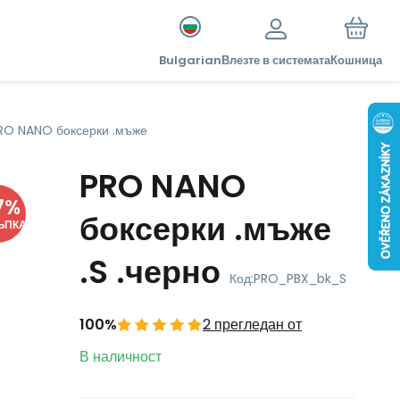
Bulgarian
Влезте в системата
Кошница
RO NANO боксерки .мъже
PRO NANO
7
%
боксерки .мъже
ЪПКА
.S .черно
Код:
PRO_PBX_bk_S
100%
2 прегледан от
В наличност