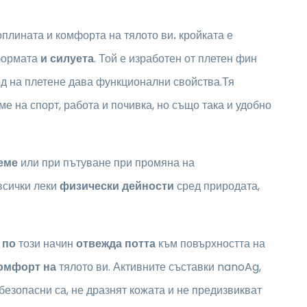
плината и комфорта на тялото ви
.
кройката е
формата
и силуета
. Той е изработен от плетен фин
д на плетене дава функционални свойства.Тя
е на спорт, работа и почивка, но също така и удобно
еме
или при пътуване при промяна на
 всички леки
физически дейности
сред природата,
о
по
този начин
отвежда потта
към повърхността на
омфорт на
тялото ви. Активните съставки nanoAg,
 безопасни са, не дразнят кожата и не предизвикват