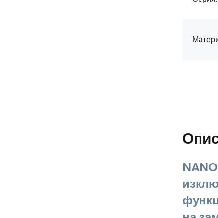
Матери
Опи
NANO 
изклю
функц
на за