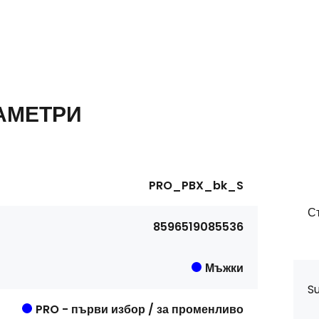
АМЕТРИ
PRO_PBX_bk_S
С
8596519085536
Мъжки
S
PRO - първи избор / за променливо