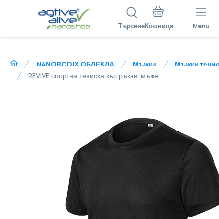
Търсене
Menu
NANOBODIX ОБЛЕКЛА
Мъжки
Мъжки тенис
REVIVE спортна тениска къс ръкав .мъже