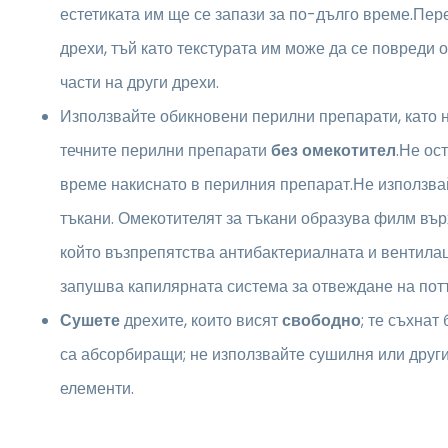
естетиката им ще се запази за по-дълго време.Пер
дрехи, тъй като текстурата им може да се повреди 
части на други дрехи.
Използвайте обикновени перилни препарати, като 
течните перилни препарати
без омекотител
.Не ос
време накиснато в перилния препарат.Не използва
тъкани. Омекотителят за тъкани образува филм вър
който възпрепятства антибактериалната и вентила
запушва капилярната система за отвеждане на потт
Сушете
дрехите, които висят
свободно
; те съхнат
са абсорбиращи; не използвайте сушилня или друг
елементи.