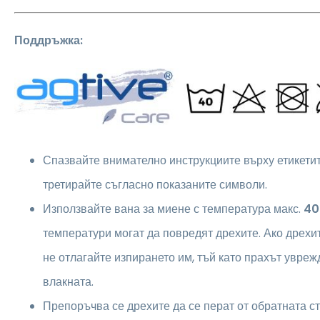
Поддръжка:
Спазвайте внимателно инструкциите върху етикетите
третирайте съгласно показаните символи.
Използвайте вана за миене с температура макс.
40
температури могат да повредят дрехите. Ако дрехит
не отлагайте изпирането им, тъй като прахът увреж
влакната.
Препоръчва се дрехите да се перат от обратната ст