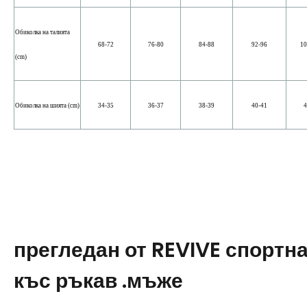
Обиколка на талията
68-72
76-80
84-88
92-96
10
(cm)
Обиколка на шията (cm)
34-35
36-37
38-39
40-41
4
прегледан от REVIVE спортна
къс ръкав .мъже