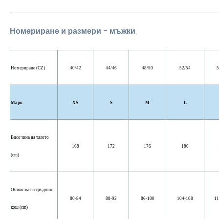
Номериране и размери - мъжки
Номериране (CZ)
40/42
44/46
48/50
52/54
5
Марк
XS
S
M
L
Височина на тялото
168
172
176
180
(cm)
Обиколка на гръдния
80-84
88-92
86-100
104-108
11
кош (cm)