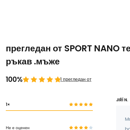
прегледан от SPORT NANO т
ръкав .мъже
100%
1 прегледан от
JIŘÍ N.
1
Ma
Не е оценен
ba