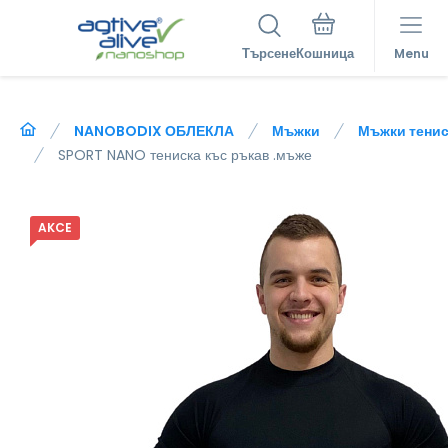
Търсене
Menu
NANOBODIX ОБЛЕКЛА
Мъжки
Мъжки тенис
SPORT NANO тениска къс ръкав .мъже
AKCE