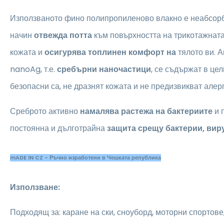
Използваното фино полипропиленово влакно е неабсор
начин
отвежда потта
към повърхността на трикотажнат
кожата и
осигурява топлинен комфорт на
тялото ви. А
nanoAg, т.е.
сребърни наночастици
, се съдържат в це
безопасни са, не дразнят кожата и не предизвикват алерг
Среброто активно
намалява растежа на бактериите
и 
постоянна и дълготрайна
защита срещу бактерии, вир
mADE IN CZ - Ръчно изработени в Чешката република
Използване:
Подходящ за: каране на ски, сноуборд, моторни спортове