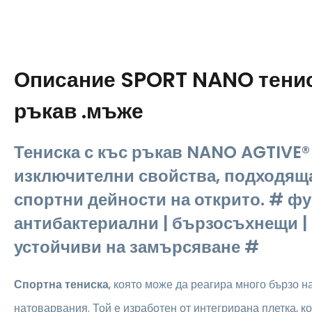
Описание
SPORT NANO тенис
ръкав .мъже
Тениска с къс ръкав NANO AGTIVE®
изключителни свойства, подходяща
спортни дейности на открито. # ф
антибактериални | бързосъхнещи | 
устойчиви на замърсяване #
Спортна тениска
, която може да реагира много бързо 
натоварвания. Той е изработен от интегрирана плетка, к