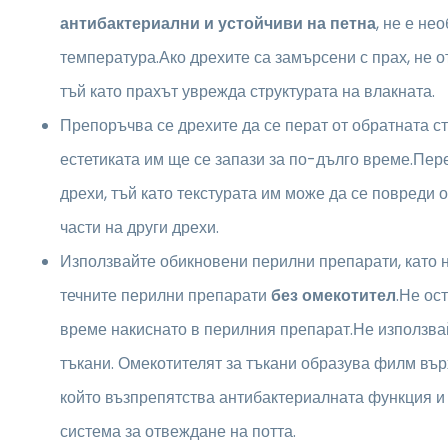
антибактериални и устойчиви на петна
, не е не
температура.Ако дрехите са замърсени с прах, не о
тъй като прахът уврежда структурата на влакната.
Препоръчва се дрехите да се перат от обратната ст
естетиката им ще се запази за по-дълго време.Пер
дрехи, тъй като текстурата им може да се повреди 
части на други дрехи.
Използвайте обикновени перилни препарати, като 
течните перилни препарати
без омекотител
.Не ос
време накиснато в перилния препарат.Не използва
тъкани. Омекотителят за тъкани образува филм вър
който възпрепятства антибактериалната функция и
система за отвеждане на потта.