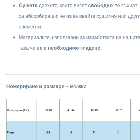
Сушете
дрехите, които висят
свободно
; те съхнат
са абсорбиращи; не използвайте сушилня или друг
елементи.
Материалите, използвани за изработката на нашите 
така че
не е необходимо гладене
.
Номериране и размери - мъжки
Номериране (CZ)
38/40
42/44
46/48
50/52
5
Марк
XS
S
M
L