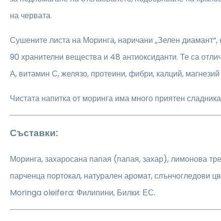
на червата.
Сушените листа на Моринга, наричани „Зелен диамант“,
90 хранителни вещества и 48 антиоксиданти. Те са отли
А, витамин С, желязо, протеини, фибри, калций, магнезий 
Чистата напитка от моринга има много приятен сладника
Съставки:
Моринга, захаросана папая (папая, захар), лимонова тре
парченца портокал, натурален аромат, слънчогледови цв
Moringa oleifera: Филипини, Билки: ЕС.