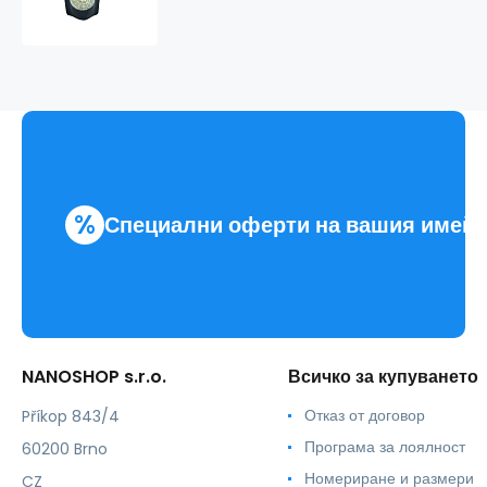
хармонизираща
%
Специални оферти на вашия имей
NANOSHOP s.r.o.
Всичко за купуването
Отказ от договор
Příkop 843/4
Програма за лоялност
60200 Brno
Номериране и размери
CZ