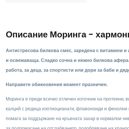
Описание
Моринга - хармо
Антистресова билкова смес, заредена с витамини и 
и освежаваща. Сладко сочна и нежно билкова афера
работа, за деца, за спортисти или дори за баби и дяд
Направете обикновения момент празничен.
Моринга е преди всичко отличен източник на протеини, ви
калций с редица изотиоцианати, флавоноиди и фенолни
помага за поддържане на кръвната захар в нормални ни
за подпомагане на отслабването, подобряване на храно