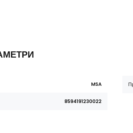
АМЕТРИ
MSA
П
8594191230022