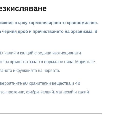
безкисляване
 влияние върху хармонизираното храносмилане.
 черния дроб и пречистването на организма. В
D, калий и калций с редица изотиоцианати,
 на кръвната захар в нормални нива. Моринга е
ането и функцията на червата.
евероятните 90 хранителни вещества и 48
зо, протеини, фибри, калций, магнезий и калий.