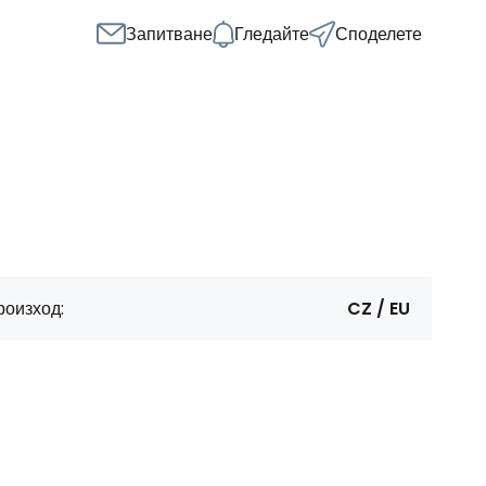
Запитване
Гледайте
Споделете
роизход:
CZ / EU