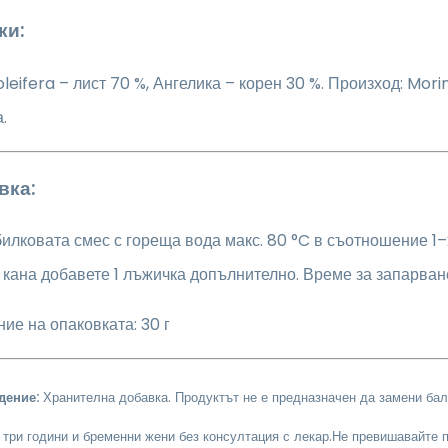
ки:
leifera – лист 70 %, Ангелика – корен 30 %. Произход: Mor
.
вка:
илковата смес с гореща вода макс. 80 °C в съотношение 1–2
 кана добавете 1 лъжичка допълнително. Време за запарван
е на опаковката: 30 г
дение:
Хранителна добавка. Продуктът не е предназначен да замени бал
 три години и бременни жени без консултация с лекар.
Не превишавайте п