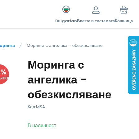
Bulgarian
Влезте в системата
Кошница
Моринга
Моринга с ангелика - обезкисляване
Моринга с
4
%
ангелика -
ЪПКА
обезкисляване
Код:
MSA
В наличност