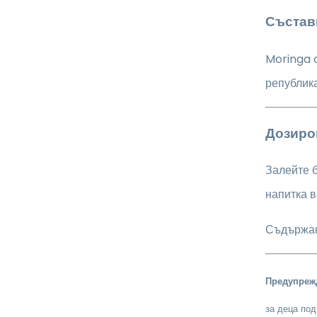
Състав
Moringa o
република
Дозиро
Залейте б
напитка в
Съдържани
Предупреж
за деца под