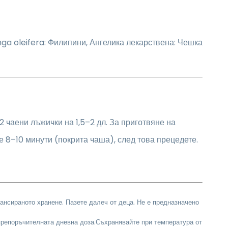
inga oleifera: Филипини, Ангелика лекарствена: Чешка
 чаени лъжички на 1,5–2 дл. За приготвяне на
е 8–10 минути (покрита чаша), след това прецедете.
ансираното хранене. Пазете далеч от деца. Не е предназначено
репоръчителната дневна доза.Съхранявайте при температура от