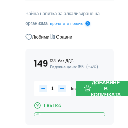
Чайна напитка за алкализиране на
организма.
прочетете повече
Любими
Сравни
149
133
без ДДС
Редовна цена:
155
(-
4
%)
ДОБАВЯНЕ
ks
В
КОЛИЧКАТА
1 851
Kč