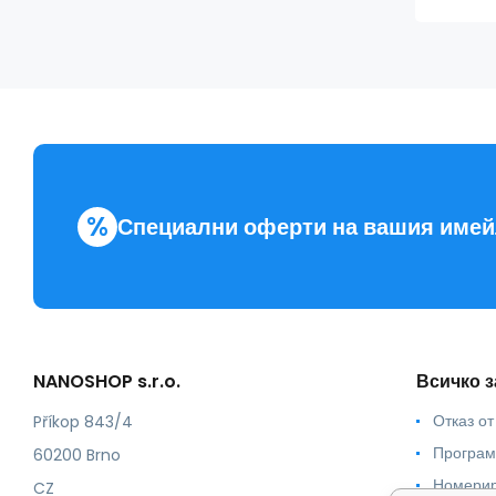
%
Специални оферти на вашия име
NANOSHOP s.r.o.
Всичко з
Отказ от
Příkop 843/4
Програм
60200 Brno
Номерир
CZ