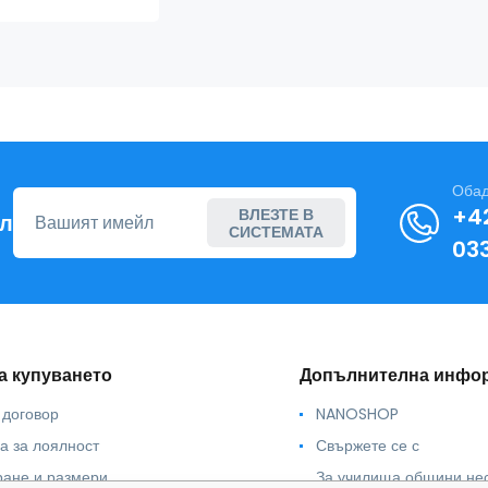
Обад
+4
ВЛЕЗТЕ В
йл
СИСТЕМАТА
03
а купуването
Допълнителна инфо
 договор
NANOSHOP
а за лоялност
Свържете се с
ане и размери
За училища общини не