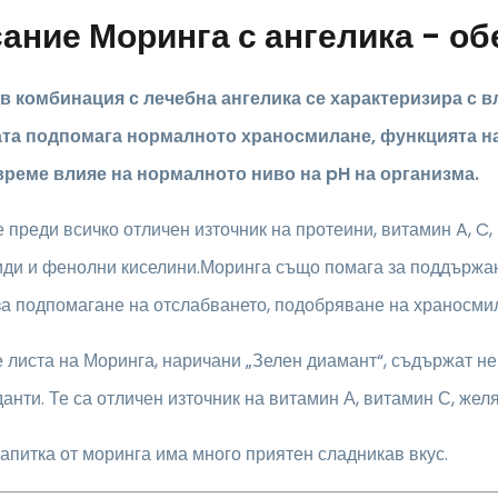
сание
Моринга с ангелика - о
в комбинация с лечебна ангелика се характеризира с
та подпомага нормалното храносмилане, функцията на
реме влияе на нормалното ниво на pH на организма.
 преди всичко отличен източник на протеини, витамин A, C, 
ди и фенолни киселини.Моринга също помага за поддържане
а подпомагане на отслабването, подобряване на храносмил
 листа на Моринга, наричани „Зелен диамант“, съдържат н
анти. Те са отличен източник на витамин А, витамин С, желя
апитка от моринга има много приятен сладникав вкус.