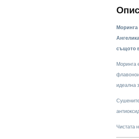
Опи
Моринга 
Ангелика
същото в
Моринга е
флавонои
идеална з
Сушените
антиоксид
Чистата н