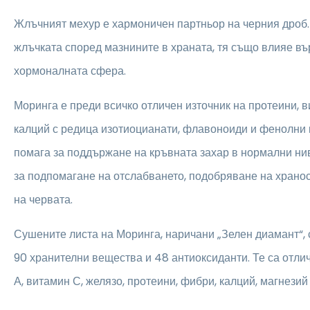
Жлъчният мехур е хармоничен партньор на черния дроб.
жлъчката според мазнините в храната, тя също влияе вър
хормоналната сфера.
Моринга е преди всичко отличен източник на протеини, ви
калций с редица изотиоцианати, флавоноиди и фенолни
помага за поддържане на кръвната захар в нормални ни
за подпомагане на отслабването, подобряване на храно
на червата.
Сушените листа на Моринга, наричани „Зелен диамант“,
90 хранителни вещества и 48 антиоксиданти. Те са отли
А, витамин С, желязо, протеини, фибри, калций, магнезий 