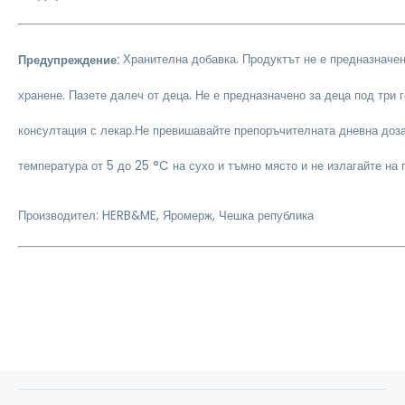
Предупреждение:
Хранителна добавка. Продуктът не е предназначе
хранене. Пазете далеч от деца. Не е предназначено за деца под три 
консултация с лекар.
Не превишавайте препоръчителната дневна доз
температура от 5 до 25 °C на сухо и тъмно място и не излагайте на 
Производител: HERB&ME, Яромерж, Чешка република