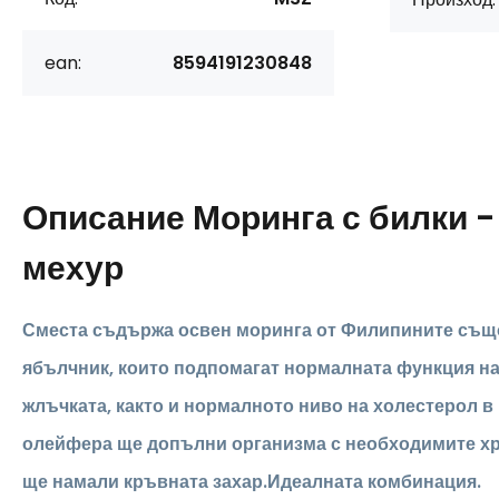
ean:
8594191230848
Описание
Моринга с билки 
мехур
Сместа съдържа освен моринга от Филипините също
ябълчник, които подпомагат нормалната функция на
жлъчката, както и нормалното ниво на холестерол в
олейфера ще допълни организма с необходимите х
ще намали кръвната захар.Идеалната комбинация.