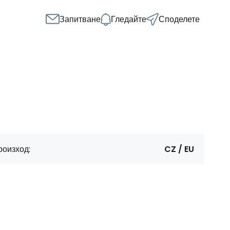
Запитване
Гледайте
Споделете
роизход:
CZ / EU