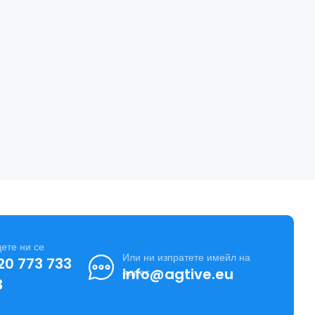
ете ни се
Или ни изпратете имейл на
20 773 733
info@agtive.eu
адрес
3