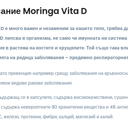
сание
Moringa Vita D
 D
е много важен и незаменим за нашето тяло, трябва 
D липсва в организма, не само че имунната ни система 
я в растежа на костите и хрущялите. Той също така вли
ята на редица заболявания –
предимно респираторни
като превенция например срещу заболявания на кръвоносн
някои видове ракови заболявания.
ъдържащ се в капсулите, съдържа висококачествени, сушен
 съдържа невероятните 90 хранителни вещества и 48 антиок
, желязо, протеини, фибри, калций, магнезий и калий.