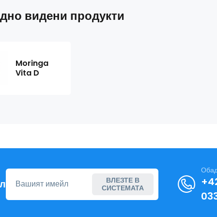
дно видени продукти
Moringa
Vita D
Обад
+4
ВЛЕЗТЕ В
йл
СИСТЕМАТА
03