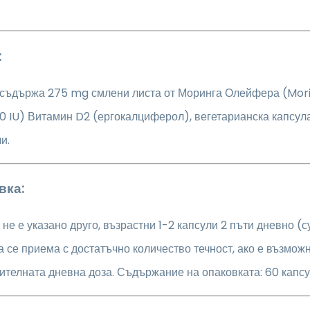
:
 съдържа 275 mg смлени листа от Моринга Олейфера (Moring
0 IU) Витамин D2 (ергокалциферол), вегетарианска капсула
и.
вка:
 не е указано друго, възрастни 1-2 капсули 2 пъти дневно (с
а се приема с достатъчно количество течност, ако е възмож
телната дневна доза. Съдържание на опаковката: 60 капсу