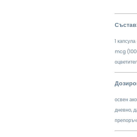
Състав
1 капсула
mcg (100
оцветител
Дозиро
освен ако
дневно, д
препоръчи