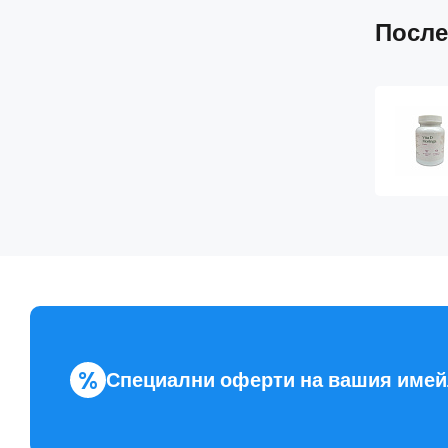
После
%
Специални оферти на вашия име