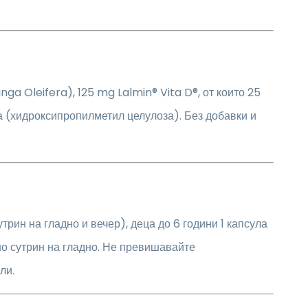
a Oleifera), 125 mg Lalmin® Vita D®, от които 25
 (хидроксипропилметил целулоза). Без добавки и
утрин на гладно и вечер), деца до 6 години 1 капсула
но сутрин на гладно. Не превишавайте
ли.