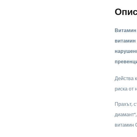
Опи
Витамин
витамин 
нарушени
превенци
Действа 
риска от 
Прахът, с
диамант“,
витамин С