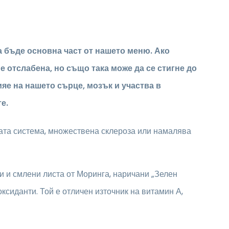
да бъде основна част от нашето меню.
Ако
е отслабена, но също така може да се стигне до
яе на нашето сърце, мозък и участва в
те
.
ата система, множествена склероза или намалява
и и смлени листа от Моринга, наричани „Зелен
сиданти. Той е отличен източник на витамин А,