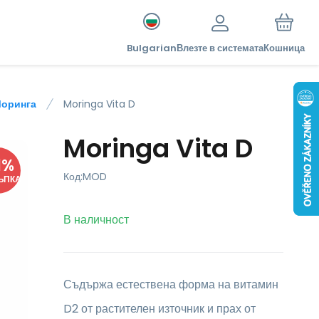
Bulgarian
Влезте в системата
Кошница
Моринга
Moringa Vita D
Moringa Vita D
1
%
Код:
MOD
ЪПКА
В наличност
Съдържа естествена форма на витамин
D2 от растителен източник и прах от