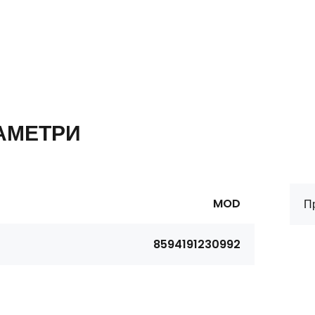
АМЕТРИ
MOD
П
8594191230992