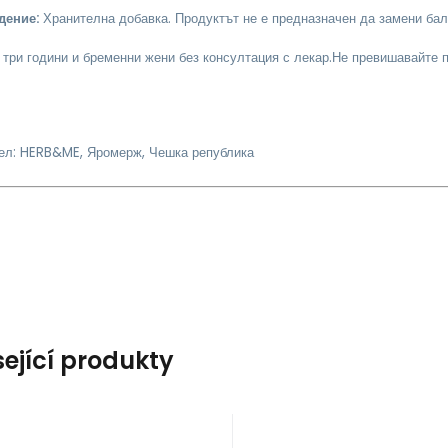
дение:
Хранителна добавка. Продуктът не е предназначен да замени бал
 три години и бременни жени без консултация с лекар.
Не превишавайте п
ел: HERB&ME, Яромерж, Чешка република
sející produkty