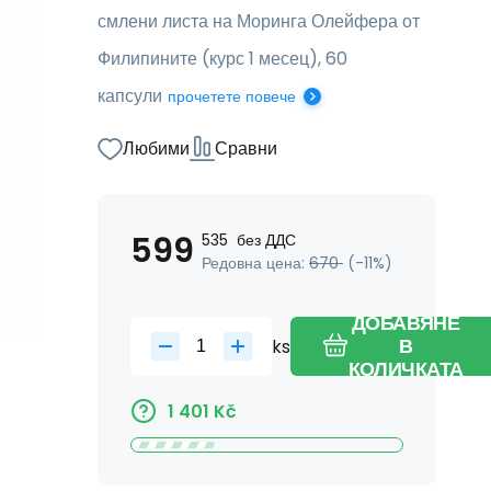
смлени листа на Моринга Олейфера от
Филипините (курс 1 месец), 60
капсули
прочетете повече
Любими
Сравни
599
535
без ДДС
Редовна цена:
670
(-
11
%)
ДОБАВЯНЕ
ks
В
КОЛИЧКАТА
1 401
Kč