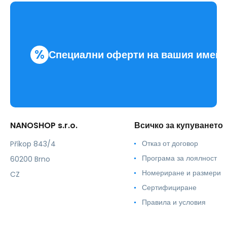
%
Специални оферти на вашия имей
NANOSHOP s.r.o.
Всичко за купуването
Отказ от договор
Příkop 843/4
Програма за лоялност
60200 Brno
Номериране и размери
CZ
Сертифициране
Правила и условия