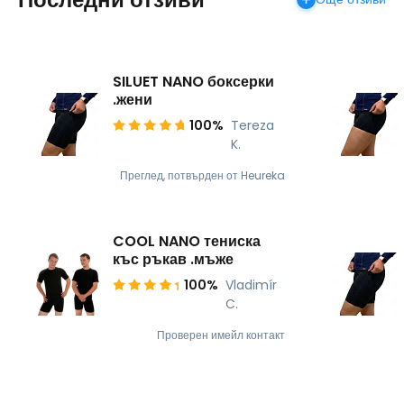
SILUET NANO боксерки
.жени
100%
Tereza
K.
Преглед, потвърден от Heureka
COOL NANO тениска
къс ръкав .мъже
100%
Vladimír
C.
Проверен имейл контакт