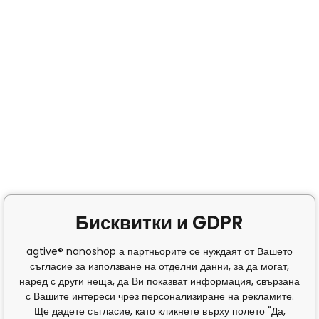
Бисквитки и GDPR
agtive® nanoshop а партньорите се нуждаят от Вашето
съгласие за използване на отделни данни, за да могат,
наред с други неща, да Ви показват информация, свързана
с Вашите интереси чрез персонализиране на рекламите.
Ще дадете съгласие, като кликнете върху полето "Да,